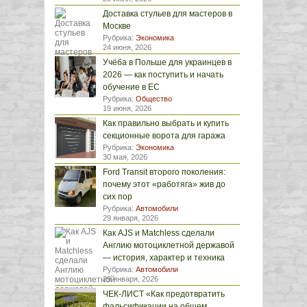
Доставка стульев для мастеров в
Москве
Рубрика:
Экономика
24 июня, 2026
Учёба в Польше для украинцев в
2026 — как поступить и начать
обучение в ЕС
Рубрика:
Общество
19 июня, 2026
Как правильно выбрать и купить
секционные ворота для гаража
Рубрика:
Экономика
30 мая, 2026
Ford Transit второго поколения:
почему этот «работяга» жив до
сих пор
Рубрика:
Автомобили
29 января, 2026
Как AJS и Matchless сделали
Англию мотоциклетной державой
— история, характер и техника
Рубрика:
Автомобили
29 января, 2026
ЧЕК-ЛИСТ «Как предотвратить
фальсификации на общем