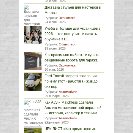
28 июля, 2026
Доставка стульев для мастеров в
Москве
Рубрика:
Экономика
24 июня, 2026
Учёба в Польше для украинцев в
2026 — как поступить и начать
обучение в ЕС
Рубрика:
Общество
19 июня, 2026
Как правильно выбрать и купить
секционные ворота для гаража
Рубрика:
Экономика
30 мая, 2026
Ford Transit второго поколения:
почему этот «работяга» жив до
сих пор
Рубрика:
Автомобили
29 января, 2026
Как AJS и Matchless сделали
Англию мотоциклетной державой
— история, характер и техника
Рубрика:
Автомобили
29 января, 2026
ЧЕК-ЛИСТ «Как предотвратить