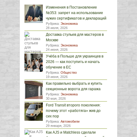
Изменения в Постановление
№353: запрет на использование
чужих сертификатов и деклараций
Рубрика:
Экономика
28 июля, 2026
Доставка стульев для мастеров в
Москве
Рубрика:
Экономика
24 июня, 2026
Учёба в Польше для украинцев в
2026 — как поступить и начать
обучение в ЕС
Рубрика:
Общество
19 июня, 2026
Как правильно выбрать и купить
секционные ворота для гаража
Рубрика:
Экономика
30 мая, 2026
Ford Transit второго поколения:
почему этот «работяга» жив до
сих пор
Рубрика:
Автомобили
29 января, 2026
Как AJS и Matchless сделали