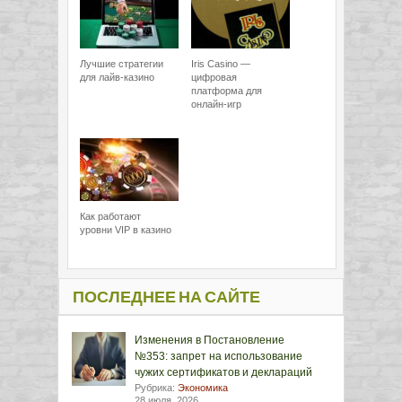
Лучшие стратегии
Iris Casino —
для лайв-казино
цифровая
платформа для
онлайн-игр
Как работают
уровни VIP в казино
ПОСЛЕДНЕЕ НА САЙТЕ
Изменения в Постановление
№353: запрет на использование
чужих сертификатов и деклараций
Рубрика:
Экономика
28 июля, 2026