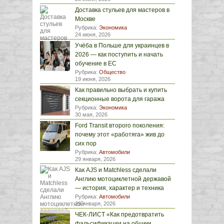
Доставка стульев для мастеров в
Москве
Рубрика:
Экономика
24 июня, 2026
Учёба в Польше для украинцев в
2026 — как поступить и начать
обучение в ЕС
Рубрика:
Общество
19 июня, 2026
Как правильно выбрать и купить
секционные ворота для гаража
Рубрика:
Экономика
30 мая, 2026
Ford Transit второго поколения:
почему этот «работяга» жив до
сих пор
Рубрика:
Автомобили
29 января, 2026
Как AJS и Matchless сделали
Англию мотоциклетной державой
— история, характер и техника
Рубрика:
Автомобили
29 января, 2026
ЧЕК-ЛИСТ «Как предотвратить
фальсификации на общем