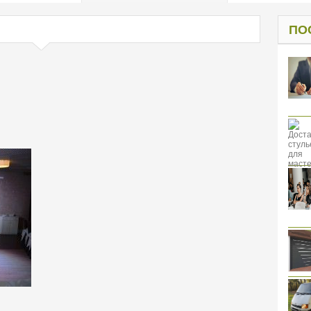
од к защите
ресов клиентов
ПО