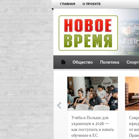
ГЛАВНАЯ
О ПРОЕКТЕ
Общество
Политика
Спорт
Новости и
Учёба в Польше для
Совр
чрезвычайные
украинцев в 2026 —
юрид
происшествия в
как поступить и начать
от к
Воронеже
обучение в ЕС
Прав