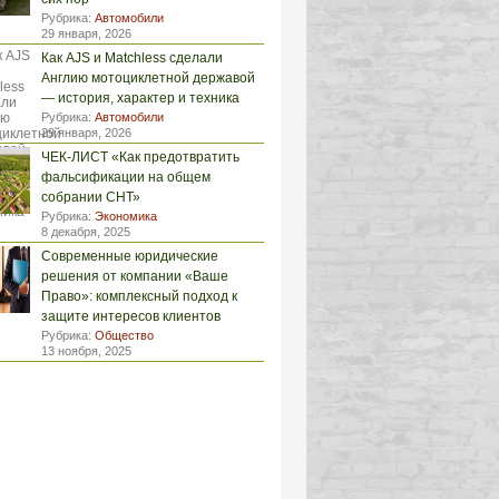
Рубрика:
Автомобили
29 января, 2026
Как AJS и Matchless сделали
Англию мотоциклетной державой
— история, характер и техника
Рубрика:
Автомобили
29 января, 2026
ЧЕК-ЛИСТ «Как предотвратить
фальсификации на общем
собрании СНТ»
Рубрика:
Экономика
8 декабря, 2025
Современные юридические
решения от компании «Ваше
Право»: комплексный подход к
защите интересов клиентов
Рубрика:
Общество
13 ноября, 2025