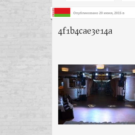
подх
инте
Опубликовано
20 июня, 2015
в
4f1b4cae3e14a