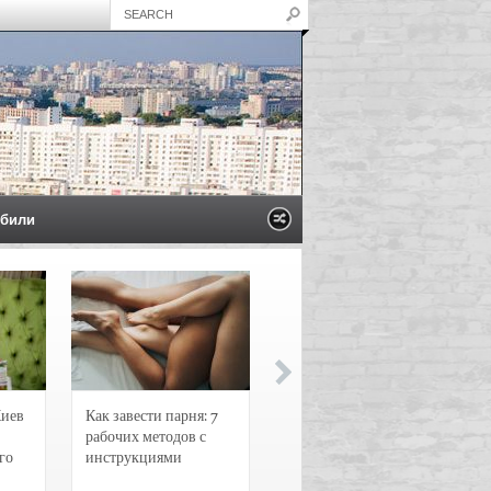
били
Киев
Как завести парня: 7
Новости и
рабочих методов с
чрезвычайные
го
инструкциями
происшествия в
Воронеже