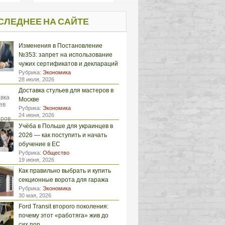
СЛЕДНЕЕ НА САЙТЕ
Изменения в Постановление
№353: запрет на использование
чужих сертификатов и деклараций
Рубрика:
Экономика
28 июля, 2026
Доставка стульев для мастеров в
Москве
Рубрика:
Экономика
24 июня, 2026
Учёба в Польше для украинцев в
2026 — как поступить и начать
обучение в ЕС
Рубрика:
Общество
19 июня, 2026
Как правильно выбрать и купить
секционные ворота для гаража
Рубрика:
Экономика
30 мая, 2026
Ford Transit второго поколения:
почему этот «работяга» жив до
сих пор