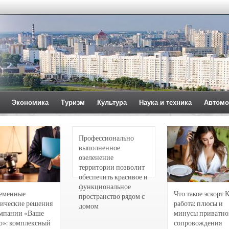
Экономика
Туризм
Культура
Наука и техника
Автомо
Профессионально
выполненное
озеленение
территории позволит
обеспечить красивое и
функциональное
еменные
Что такое эскорт 
пространство рядом с
ические решения
работа: плюсы и
домом
омпании «Ваше
минусы приватно
о»: комплексный
сопровождения