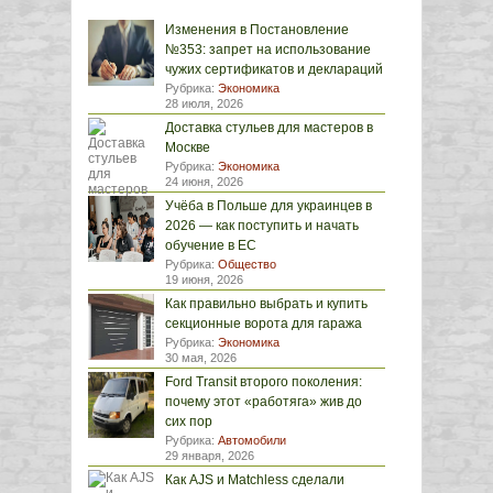
Изменения в Постановление
№353: запрет на использование
чужих сертификатов и деклараций
Рубрика:
Экономика
28 июля, 2026
Доставка стульев для мастеров в
Москве
Рубрика:
Экономика
24 июня, 2026
Учёба в Польше для украинцев в
2026 — как поступить и начать
обучение в ЕС
Рубрика:
Общество
19 июня, 2026
Как правильно выбрать и купить
секционные ворота для гаража
Рубрика:
Экономика
30 мая, 2026
Ford Transit второго поколения:
почему этот «работяга» жив до
сих пор
Рубрика:
Автомобили
29 января, 2026
Как AJS и Matchless сделали