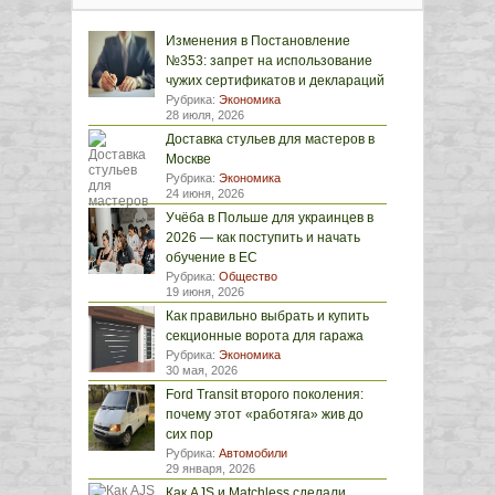
Изменения в Постановление
№353: запрет на использование
чужих сертификатов и деклараций
Рубрика:
Экономика
28 июля, 2026
Доставка стульев для мастеров в
Москве
Рубрика:
Экономика
24 июня, 2026
Учёба в Польше для украинцев в
2026 — как поступить и начать
обучение в ЕС
Рубрика:
Общество
19 июня, 2026
Как правильно выбрать и купить
секционные ворота для гаража
Рубрика:
Экономика
30 мая, 2026
Ford Transit второго поколения:
почему этот «работяга» жив до
сих пор
Рубрика:
Автомобили
29 января, 2026
Как AJS и Matchless сделали