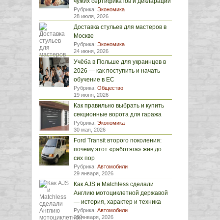
чужих сертификатов и деклараций
Рубрика:
Экономика
28 июля, 2026
Доставка стульев для мастеров в
Москве
Рубрика:
Экономика
24 июня, 2026
Учёба в Польше для украинцев в
2026 — как поступить и начать
обучение в ЕС
Рубрика:
Общество
19 июня, 2026
Как правильно выбрать и купить
секционные ворота для гаража
Рубрика:
Экономика
30 мая, 2026
Ford Transit второго поколения:
почему этот «работяга» жив до
сих пор
Рубрика:
Автомобили
29 января, 2026
Как AJS и Matchless сделали
Англию мотоциклетной державой
— история, характер и техника
Рубрика:
Автомобили
29 января, 2026