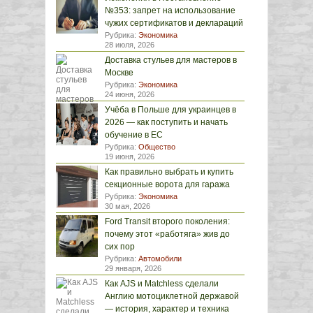
№353: запрет на использование
чужих сертификатов и деклараций
Рубрика:
Экономика
28 июля, 2026
Доставка стульев для мастеров в
Москве
Рубрика:
Экономика
24 июня, 2026
Учёба в Польше для украинцев в
2026 — как поступить и начать
обучение в ЕС
Рубрика:
Общество
19 июня, 2026
Как правильно выбрать и купить
секционные ворота для гаража
Рубрика:
Экономика
30 мая, 2026
Ford Transit второго поколения:
почему этот «работяга» жив до
сих пор
Рубрика:
Автомобили
29 января, 2026
Как AJS и Matchless сделали
Англию мотоциклетной державой
— история, характер и техника