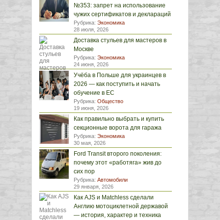
№353: запрет на использование
чужих сертификатов и деклараций
Рубрика:
Экономика
28 июля, 2026
Доставка стульев для мастеров в
Москве
Рубрика:
Экономика
24 июня, 2026
Учёба в Польше для украинцев в
2026 — как поступить и начать
обучение в ЕС
Рубрика:
Общество
19 июня, 2026
Как правильно выбрать и купить
секционные ворота для гаража
Рубрика:
Экономика
30 мая, 2026
Ford Transit второго поколения:
почему этот «работяга» жив до
сих пор
Рубрика:
Автомобили
29 января, 2026
Как AJS и Matchless сделали
Англию мотоциклетной державой
— история, характер и техника