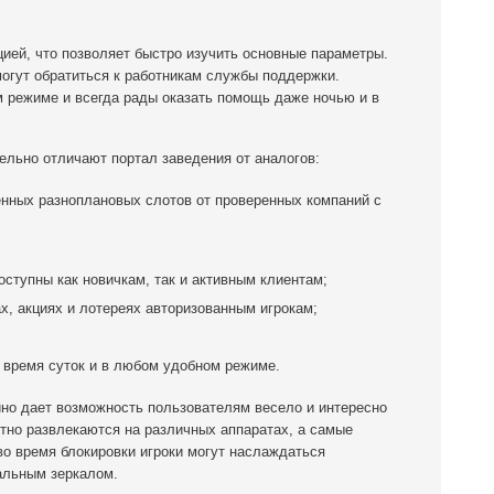
ией, что позволяет быстро изучить основные параметры.
огут обратиться к работникам службы поддержки.
м режиме и всегда рады оказать помощь даже ночью и в
ельно отличают портал заведения от аналогов:
нных разноплановых слотов от проверенных компаний с
ступны как новичкам, так и активным клиентам;
х, акциях и лотереях авторизованным игрокам;
 время суток и в любом удобном режиме.
о дает возможность пользователям весело и интересно
ятно развлекаются на различных аппаратах, а самые
о время блокировки игроки могут наслаждаться
альным зеркалом.