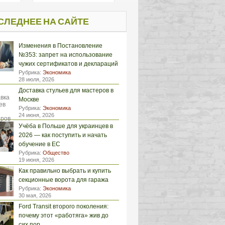
СЛЕДНЕЕ НА САЙТЕ
Изменения в Постановление
№353: запрет на использование
чужих сертификатов и деклараций
Рубрика:
Экономика
28 июля, 2026
Доставка стульев для мастеров в
Москве
Рубрика:
Экономика
24 июня, 2026
Учёба в Польше для украинцев в
2026 — как поступить и начать
обучение в ЕС
Рубрика:
Общество
19 июня, 2026
Как правильно выбрать и купить
секционные ворота для гаража
Рубрика:
Экономика
30 мая, 2026
Ford Transit второго поколения:
почему этот «работяга» жив до
сих пор