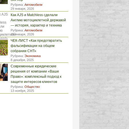
Рубрика:
Автомобили
29 января, 2026
Как AJS и Matchless сделали
Англию мотоциклетной державой
— история, характер и техника
Рубрика:
Автомобили
29 января, 2026
ЧЕК-ЛИСТ «Как предотвратить
фальсификации на общем
собрании СНТ»
Рубрика:
Экономика
8 декабря, 2025
Современные юридические
решения от компании «Ваше
Право»: комплексный подход к
защите интересов клиентов
Рубрика:
Общество
13 ноября, 2025