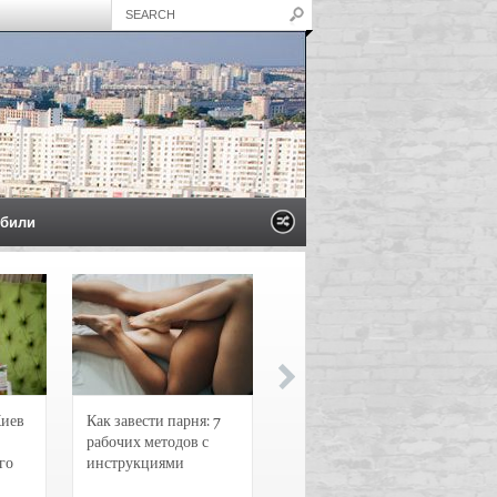
били
Киев
Как завести парня: 7
Новости и
рабочих методов с
чрезвычайные
го
инструкциями
происшествия в
Воронеже