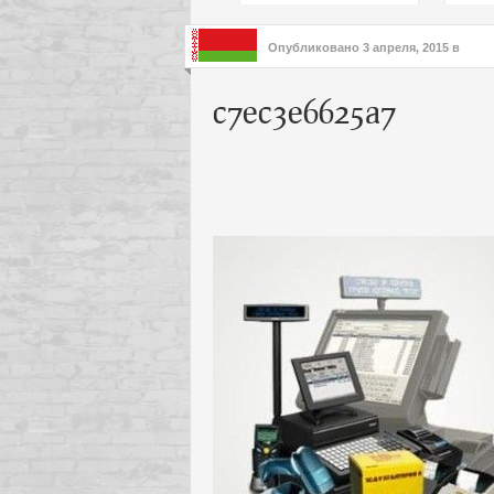
подх
инте
Опубликовано
3 апреля, 2015
в
c7ec3e6625a7