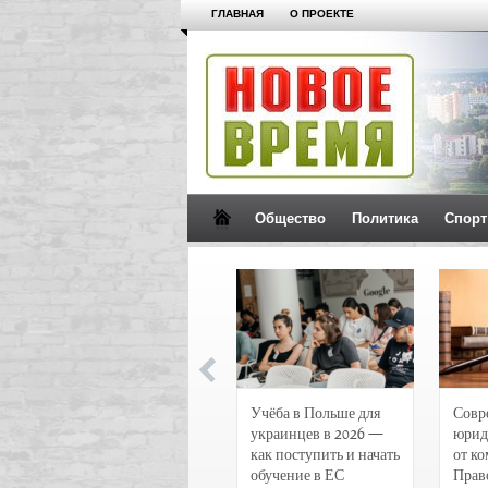
ГЛАВНАЯ
О ПРОЕКТЕ
Общество
Политика
Спорт
Новости и
Учёба в Польше для
Совр
чрезвычайные
украинцев в 2026 —
юрид
происшествия в
как поступить и начать
от к
Воронеже
обучение в ЕС
Прав