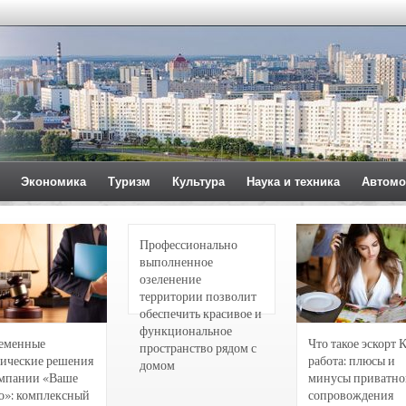
Экономика
Туризм
Культура
Наука и техника
Автомо
Профессионально
выполненное
озеленение
территории позволит
обеспечить красивое и
функциональное
еменные
Что такое эскорт 
пространство рядом с
ические решения
работа: плюсы и
домом
омпании «Ваше
минусы приватно
о»: комплексный
сопровождения