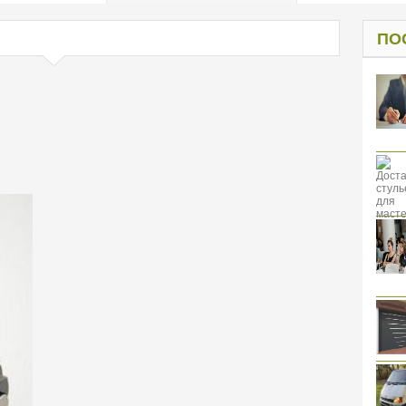
од к защите
ресов клиентов
ПО