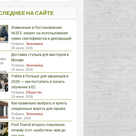
СЛЕДНЕЕ НА САЙТЕ
Изменения в Постановление
№353: запрет на использование
чужих сертификатов и деклараций
Рубрика:
Экономика
28 июля, 2026
Доставка стульев для мастеров в
Москве
Рубрика:
Экономика
24 июня, 2026
Учёба в Польше для украинцев в
2026 — как поступить и начать
обучение в ЕС
Рубрика:
Общество
19 июня, 2026
Как правильно выбрать и купить
секционные ворота для гаража
Рубрика:
Экономика
30 мая, 2026
Ford Transit второго поколения:
почему этот «работяга» жив до
сих пор