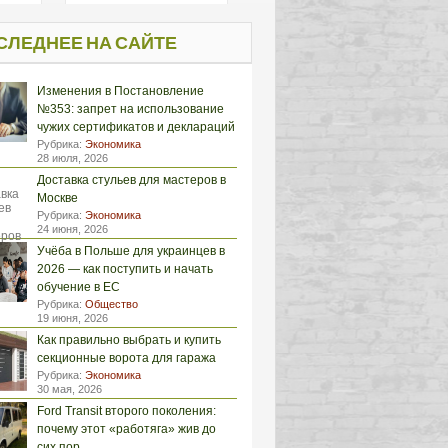
СЛЕДНЕЕ НА САЙТЕ
Изменения в Постановление
№353: запрет на использование
чужих сертификатов и деклараций
Рубрика:
Экономика
28 июля, 2026
Доставка стульев для мастеров в
Москве
Рубрика:
Экономика
24 июня, 2026
Учёба в Польше для украинцев в
2026 — как поступить и начать
обучение в ЕС
Рубрика:
Общество
19 июня, 2026
Как правильно выбрать и купить
секционные ворота для гаража
Рубрика:
Экономика
30 мая, 2026
Ford Transit второго поколения:
почему этот «работяга» жив до
сих пор