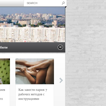
били
Киев
Как завести парня: 7
Новости и
рабочих методов с
чрезвычайные
го
инструкциями
происшествия в
Воронеже