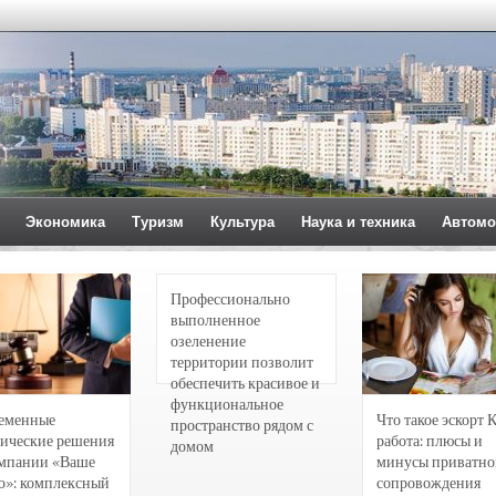
Экономика
Туризм
Культура
Наука и техника
Автомо
Профессионально
выполненное
озеленение
территории позволит
обеспечить красивое и
функциональное
еменные
Что такое эскорт 
пространство рядом с
ические решения
работа: плюсы и
домом
омпании «Ваше
минусы приватно
о»: комплексный
сопровождения