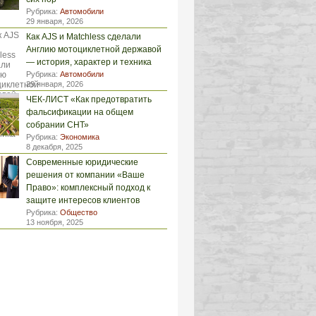
Рубрика:
Автомобили
29 января, 2026
Как AJS и Matchless сделали
Англию мотоциклетной державой
— история, характер и техника
Рубрика:
Автомобили
29 января, 2026
ЧЕК-ЛИСТ «Как предотвратить
фальсификации на общем
собрании СНТ»
Рубрика:
Экономика
8 декабря, 2025
Современные юридические
решения от компании «Ваше
Право»: комплексный подход к
защите интересов клиентов
Рубрика:
Общество
13 ноября, 2025