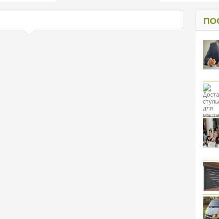
од к защите
ресов клиентов
ПО