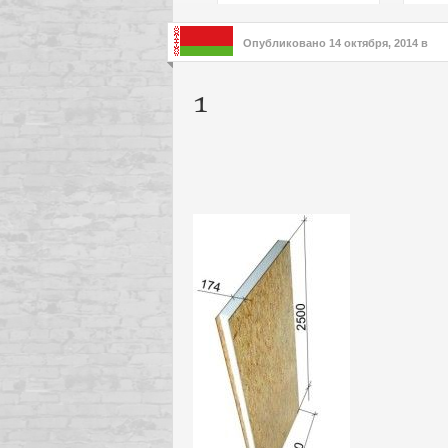
подх
инте
Опубликовано
14 октября, 2014
в
1