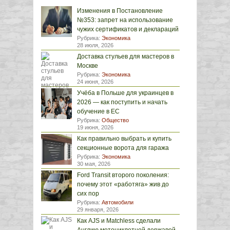
Изменения в Постановление
№353: запрет на использование
чужих сертификатов и деклараций
Рубрика:
Экономика
28 июля, 2026
Доставка стульев для мастеров в
Москве
Рубрика:
Экономика
24 июня, 2026
Учёба в Польше для украинцев в
2026 — как поступить и начать
обучение в ЕС
Рубрика:
Общество
19 июня, 2026
Как правильно выбрать и купить
секционные ворота для гаража
Рубрика:
Экономика
30 мая, 2026
Ford Transit второго поколения:
почему этот «работяга» жив до
сих пор
Рубрика:
Автомобили
29 января, 2026
Как AJS и Matchless сделали