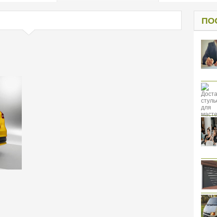
од к защите
ресов клиентов
ПО