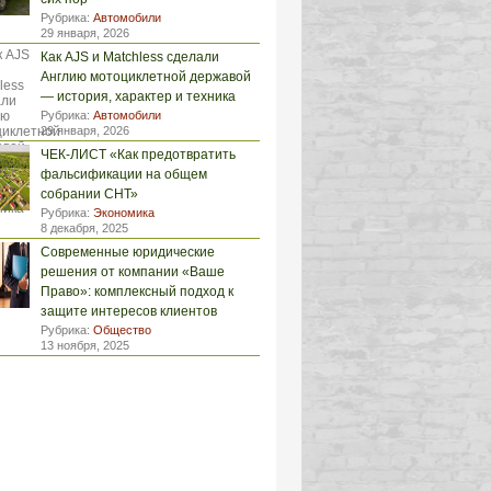
Рубрика:
Автомобили
29 января, 2026
Как AJS и Matchless сделали
Англию мотоциклетной державой
— история, характер и техника
Рубрика:
Автомобили
29 января, 2026
ЧЕК-ЛИСТ «Как предотвратить
фальсификации на общем
собрании СНТ»
Рубрика:
Экономика
8 декабря, 2025
Современные юридические
решения от компании «Ваше
Право»: комплексный подход к
защите интересов клиентов
Рубрика:
Общество
13 ноября, 2025