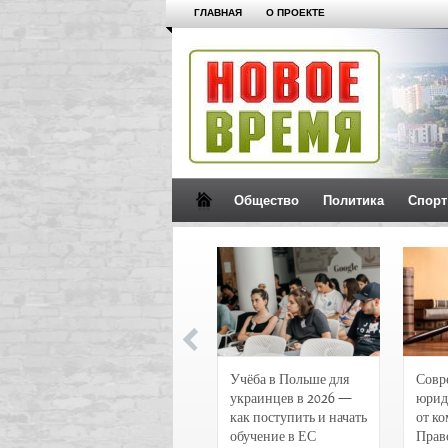
ГЛАВНАЯ
О ПРОЕКТЕ
Общество
Политика
Спорт
Новости и
Учёба в Польше для
Совр
чрезвычайные
украинцев в 2026 —
юрид
происшествия в
как поступить и начать
от к
Воронеже
обучение в ЕС
Прав