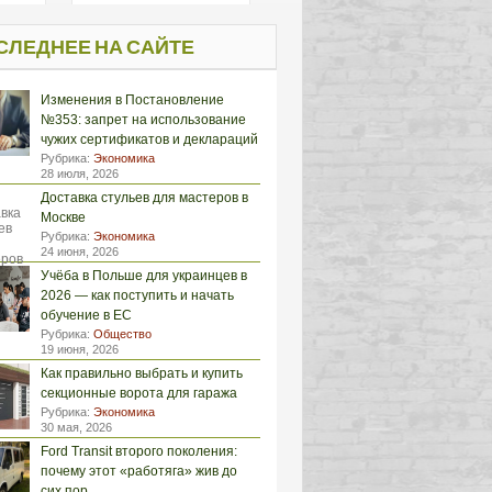
СЛЕДНЕЕ НА САЙТЕ
Изменения в Постановление
№353: запрет на использование
чужих сертификатов и деклараций
Рубрика:
Экономика
28 июля, 2026
Доставка стульев для мастеров в
Москве
Рубрика:
Экономика
24 июня, 2026
Учёба в Польше для украинцев в
2026 — как поступить и начать
обучение в ЕС
Рубрика:
Общество
19 июня, 2026
Как правильно выбрать и купить
секционные ворота для гаража
Рубрика:
Экономика
30 мая, 2026
Ford Transit второго поколения:
почему этот «работяга» жив до
сих пор