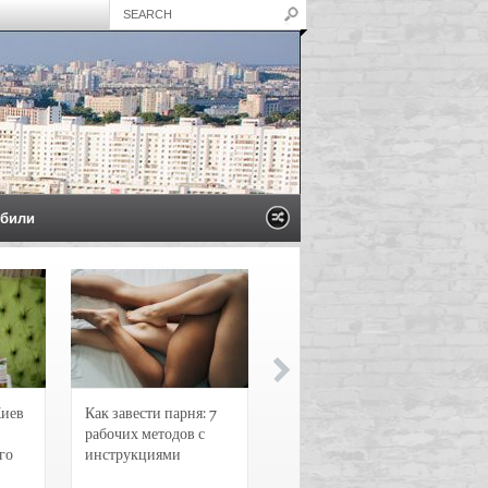
били
Киев
Как завести парня: 7
Новости и
рабочих методов с
чрезвычайные
го
инструкциями
происшествия в
Воронеже