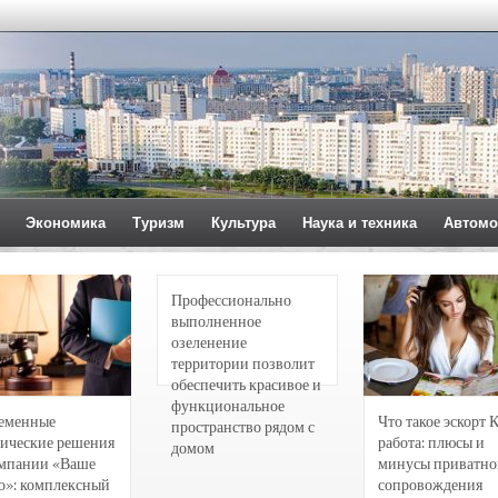
Экономика
Туризм
Культура
Наука и техника
Автомо
Профессионально
выполненное
озеленение
территории позволит
обеспечить красивое и
функциональное
еменные
Что такое эскорт 
пространство рядом с
ические решения
работа: плюсы и
домом
омпании «Ваше
минусы приватно
о»: комплексный
сопровождения