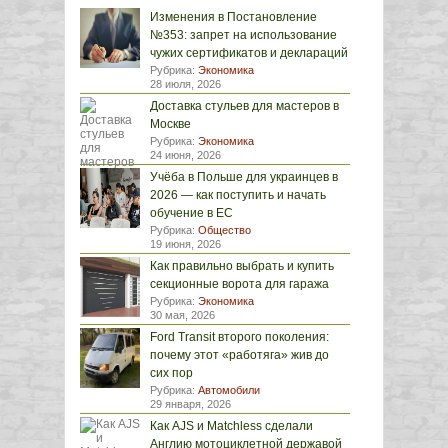
Изменения в Постановление
№353: запрет на использование
чужих сертификатов и деклараций
Рубрика:
Экономика
28 июля, 2026
Доставка стульев для мастеров в
Москве
Рубрика:
Экономика
24 июня, 2026
Учёба в Польше для украинцев в
2026 — как поступить и начать
обучение в ЕС
Рубрика:
Общество
19 июня, 2026
Как правильно выбрать и купить
секционные ворота для гаража
Рубрика:
Экономика
30 мая, 2026
Ford Transit второго поколения:
почему этот «работяга» жив до
сих пор
Рубрика:
Автомобили
29 января, 2026
Как AJS и Matchless сделали
Англию мотоциклетной державой