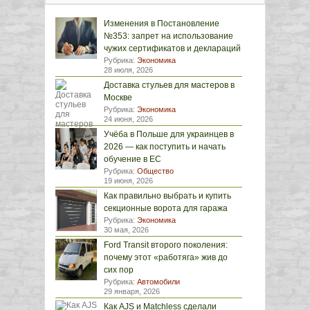
Изменения в Постановление
№353: запрет на использование
чужих сертификатов и деклараций
Рубрика:
Экономика
28 июля, 2026
Доставка стульев для мастеров в
Москве
Рубрика:
Экономика
24 июня, 2026
Учёба в Польше для украинцев в
2026 — как поступить и начать
обучение в ЕС
Рубрика:
Общество
19 июня, 2026
Как правильно выбрать и купить
секционные ворота для гаража
Рубрика:
Экономика
30 мая, 2026
Ford Transit второго поколения:
почему этот «работяга» жив до
сих пор
Рубрика:
Автомобили
29 января, 2026
Как AJS и Matchless сделали