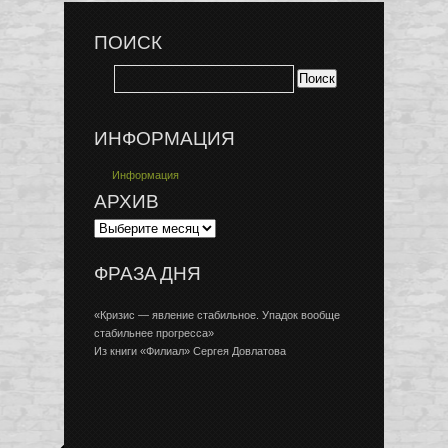
ПОИСК
ИНФОРМАЦИЯ
Информация
АРХИВ
ФРАЗА ДНЯ
«Кризис — явление стабильное. Упадок вообще
стабильнее прогресса»
Из книги «Филиал» Сергея Довлатова