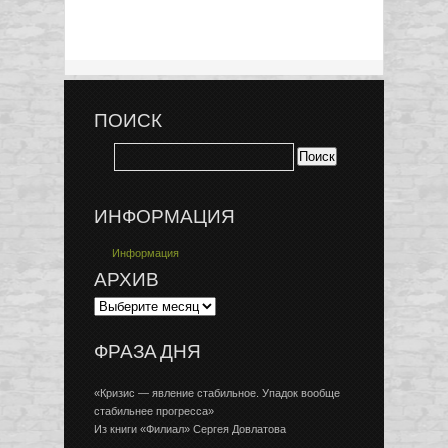
ПОИСК
ИНФОРМАЦИЯ
Информация
АРХИВ
ФРАЗА ДНЯ
«Кризис — явление стабильное. Упадок вообще
стабильнее прогресса»
Из книги «Филиал» Сергея Довлатова