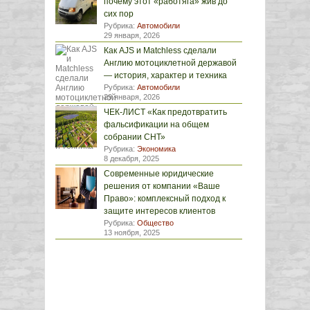
почему этот «работяга» жив до
сих пор
Рубрика:
Автомобили
29 января, 2026
Как AJS и Matchless сделали
Англию мотоциклетной державой
— история, характер и техника
Рубрика:
Автомобили
29 января, 2026
ЧЕК-ЛИСТ «Как предотвратить
фальсификации на общем
собрании СНТ»
Рубрика:
Экономика
8 декабря, 2025
Современные юридические
решения от компании «Ваше
Право»: комплексный подход к
защите интересов клиентов
Рубрика:
Общество
13 ноября, 2025