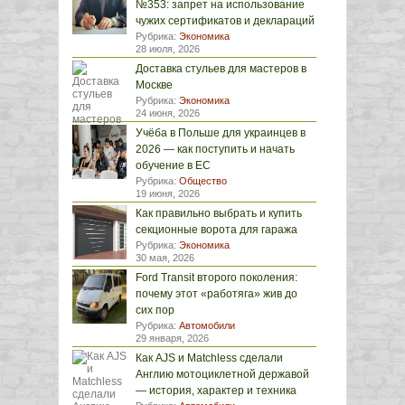
№353: запрет на использование
чужих сертификатов и деклараций
Рубрика:
Экономика
28 июля, 2026
Доставка стульев для мастеров в
Москве
Рубрика:
Экономика
24 июня, 2026
Учёба в Польше для украинцев в
2026 — как поступить и начать
обучение в ЕС
Рубрика:
Общество
19 июня, 2026
Как правильно выбрать и купить
секционные ворота для гаража
Рубрика:
Экономика
30 мая, 2026
Ford Transit второго поколения:
почему этот «работяга» жив до
сих пор
Рубрика:
Автомобили
29 января, 2026
Как AJS и Matchless сделали
Англию мотоциклетной державой
— история, характер и техника