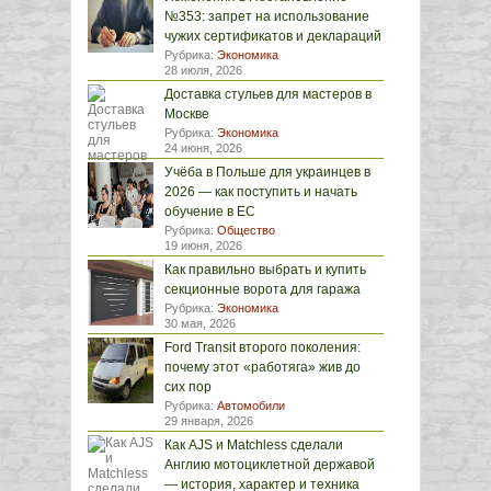
№353: запрет на использование
чужих сертификатов и деклараций
Рубрика:
Экономика
28 июля, 2026
Доставка стульев для мастеров в
Москве
Рубрика:
Экономика
24 июня, 2026
Учёба в Польше для украинцев в
2026 — как поступить и начать
обучение в ЕС
Рубрика:
Общество
19 июня, 2026
Как правильно выбрать и купить
секционные ворота для гаража
Рубрика:
Экономика
30 мая, 2026
Ford Transit второго поколения:
почему этот «работяга» жив до
сих пор
Рубрика:
Автомобили
29 января, 2026
Как AJS и Matchless сделали
Англию мотоциклетной державой
— история, характер и техника