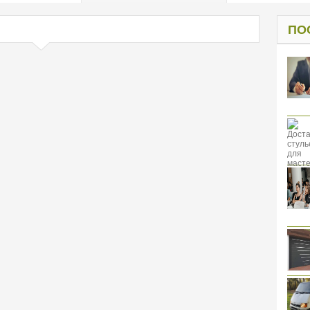
од к защите
ресов клиентов
ПО