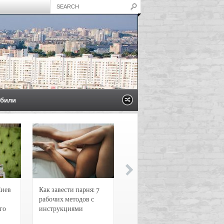
били
Киев
Как завести парня: 7
Новости и
рабочих методов с
чрезвычайные
го
инструкциями
происшествия в
Воронеже