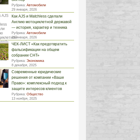
Рубрика:
Автомобили
29 января, 2026
Как AJS и Matchless сделали
Англию мотоциклетной державой
— история, характер и техника
Рубрика:
Автомобили
29 января, 2026
ЧЕК-ЛИСТ «Как предотвратить
фальсификации на общем
собрании СНТ»
Рубрика:
Экономика
8 декабря, 2025
Современные юридические
решения от компании «Ваше
Право»: комплексный подход к
защите интересов клиентов
Рубрика:
Общество
13 ноября, 2025