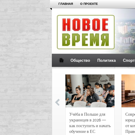
ГЛАВНАЯ
О ПРОЕКТЕ
Общество
Политика
Спорт
Новости и
Учёба в Польше для
Совр
чрезвычайные
украинцев в 2026 —
юрид
происшествия в
как поступить и начать
от к
Воронеже
обучение в ЕС
Прав