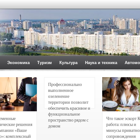
Экономика
Туризм
Культура
Наука и техника
Автомо
Профессионально
выполненное
озеленение
территории позволит
обеспечить красивое и
функциональное
еменные
Что такое эскорт 
пространство рядом с
ические решения
работа: плюсы и
домом
омпании «Ваше
минусы приватно
о»: комплексный
сопровождения