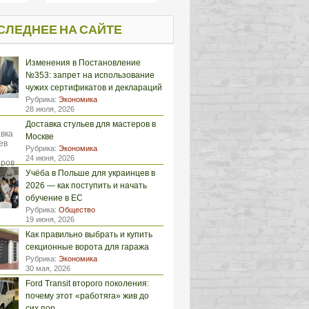
СЛЕДНЕЕ НА САЙТЕ
Изменения в Постановление
№353: запрет на использование
чужих сертификатов и деклараций
Рубрика:
Экономика
28 июля, 2026
Доставка стульев для мастеров в
Москве
Рубрика:
Экономика
24 июня, 2026
Учёба в Польше для украинцев в
2026 — как поступить и начать
обучение в ЕС
Рубрика:
Общество
19 июня, 2026
Как правильно выбрать и купить
секционные ворота для гаража
Рубрика:
Экономика
30 мая, 2026
Ford Transit второго поколения:
почему этот «работяга» жив до
сих пор