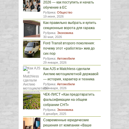
2026 — как поступить и начать
обучение в ЕС
Рубрика:
Общество
19 июня, 2026
Как правильно выбрать и купить
секционные ворота для гаража
Рубрика:
Экономика
30 мая, 2026
Ford Transit второго поколения:
почему этот «работяга» жив до
сих пор
Рубрика:
Автомобили
29 января, 2026
Как AJS и Matchless сделали
Англию мотоциклетной державой
— история, характер и техника
Рубрика:
Автомобили
29 января, 2026
ЧЕК-ЛИСТ «Как предотвратить
фальсификации на общем
собрании СНТ»
Рубрика:
Экономика
8 декабря, 2025
Современные юридические
решения от компании «Ваше