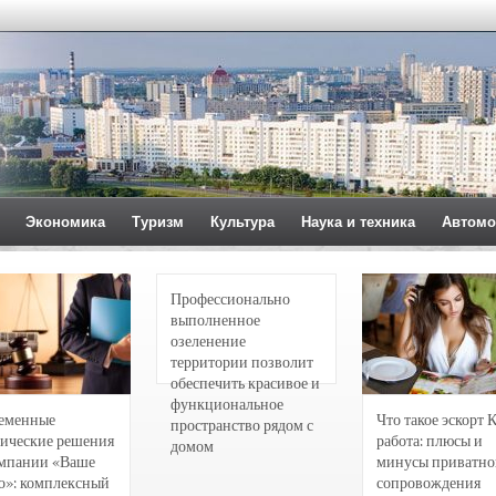
Экономика
Туризм
Культура
Наука и техника
Автомо
Профессионально
выполненное
озеленение
территории позволит
обеспечить красивое и
функциональное
еменные
Что такое эскорт 
пространство рядом с
ические решения
работа: плюсы и
домом
омпании «Ваше
минусы приватно
о»: комплексный
сопровождения