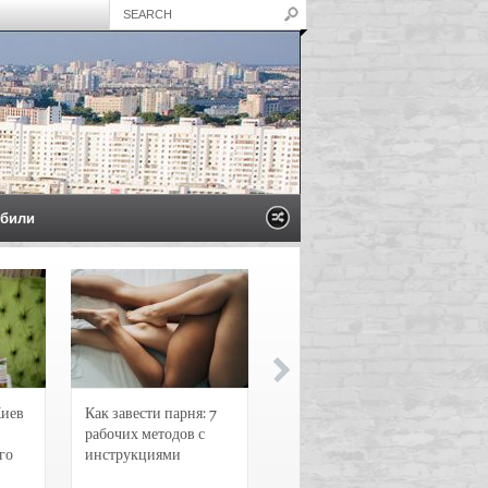
били
Киев
Как завести парня: 7
Новости и
рабочих методов с
чрезвычайные
го
инструкциями
происшествия в
Воронеже