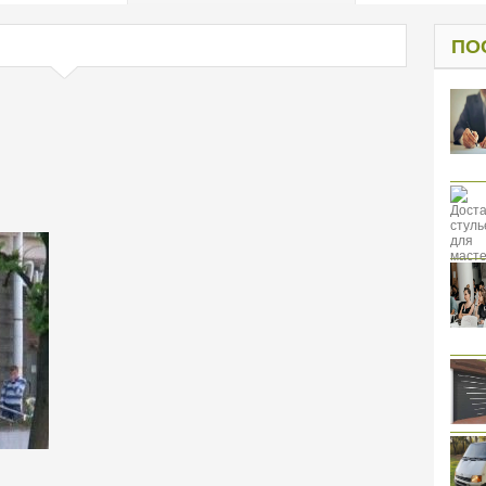
од к защите
ресов клиентов
ПО