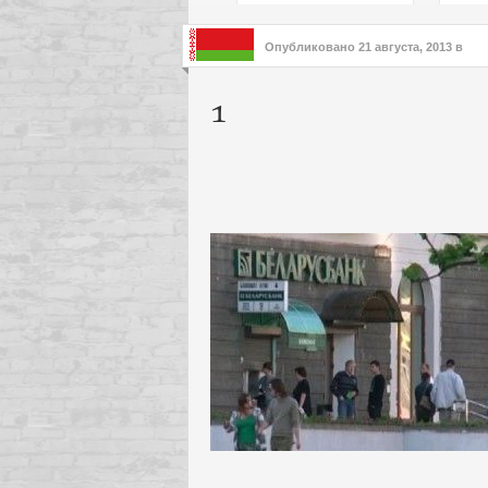
подх
инте
Опубликовано
21 августа, 2013
в
1