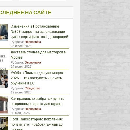
СЛЕДНЕЕ НА САЙТЕ
Изменения в Постановление
№353: запрет на использование
чужих сертификатов и деклараций
Рубрика:
Экономика
28 июля, 2026
Доставка стульев для мастеров в
Москве
Рубрика:
Экономика
24 июня, 2026
Учёба в Польше для украинцев в
2026 — как поступить и начать
обучение в ЕС
Рубрика:
Общество
19 июня, 2026
Как правильно выбрать и купить
секционные ворота для гаража
Рубрика:
Экономика
30 мая, 2026
Ford Transit второго поколения:
почему этот «работяга» жив до
сих пор