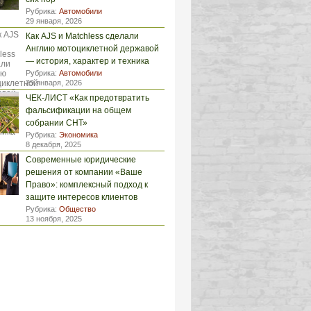
Рубрика:
Автомобили
29 января, 2026
Как AJS и Matchless сделали
Англию мотоциклетной державой
— история, характер и техника
Рубрика:
Автомобили
29 января, 2026
ЧЕК-ЛИСТ «Как предотвратить
фальсификации на общем
собрании СНТ»
Рубрика:
Экономика
8 декабря, 2025
Современные юридические
решения от компании «Ваше
Право»: комплексный подход к
защите интересов клиентов
Рубрика:
Общество
13 ноября, 2025