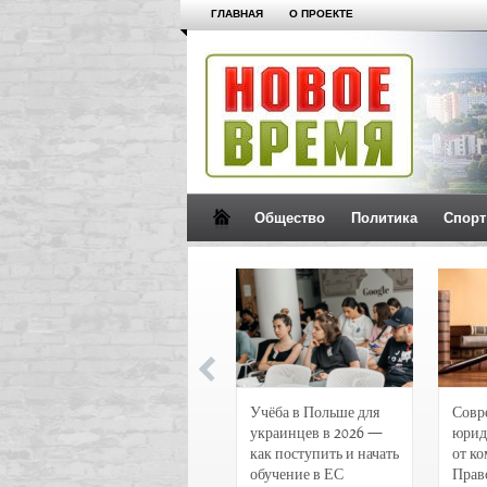
ГЛАВНАЯ
О ПРОЕКТЕ
Общество
Политика
Спорт
Новости и
Учёба в Польше для
Совр
чрезвычайные
украинцев в 2026 —
юрид
происшествия в
как поступить и начать
от к
Воронеже
обучение в ЕС
Прав