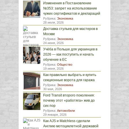
Изменения в Постановление
№353: запрет на использование
чужих сертификатов и деклараций
Рубрика:
Экономика
28 июля, 2026
Доставка стульев для мастеров в
Москве
Рубрика:
Экономика
24 июня, 2026
Учёба в Польше для украинцев в
2026 — как поступить и начать
обучение в ЕС
Рубрика:
Общество
19 июня, 2026
Как правильно выбрать и купить
секционные ворота для гаража
Рубрика:
Экономика
30 мая, 2026
Ford Transit второго поколения:
почему этот «работяга» жив до
сих пор
Рубрика:
Автомобили
29 января, 2026
Как AJS и Matchless сделали
Англию мотоциклетной державой