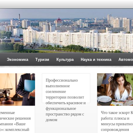
Экономика
Туризм
Культура
Наука и техника
Автомо
Профессионально
выполненное
озеленение
территории позволит
обеспечить красивое и
функциональное
еменные
Что такое эскорт 
пространство рядом с
ические решения
работа: плюсы и
домом
омпании «Ваше
минусы приватно
о»: комплексный
сопровождения