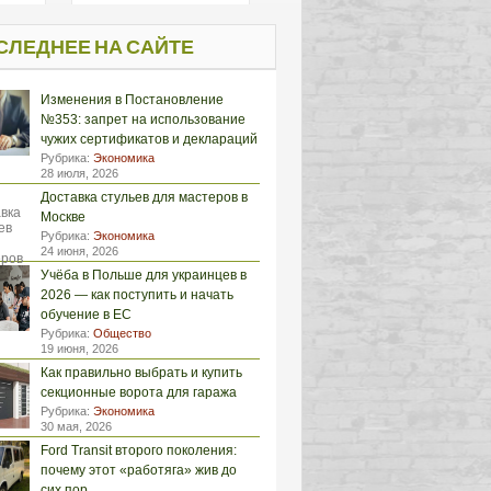
СЛЕДНЕЕ НА САЙТЕ
Изменения в Постановление
№353: запрет на использование
чужих сертификатов и деклараций
Рубрика:
Экономика
28 июля, 2026
Доставка стульев для мастеров в
Москве
Рубрика:
Экономика
24 июня, 2026
Учёба в Польше для украинцев в
2026 — как поступить и начать
обучение в ЕС
Рубрика:
Общество
19 июня, 2026
Как правильно выбрать и купить
секционные ворота для гаража
Рубрика:
Экономика
30 мая, 2026
Ford Transit второго поколения:
почему этот «работяга» жив до
сих пор