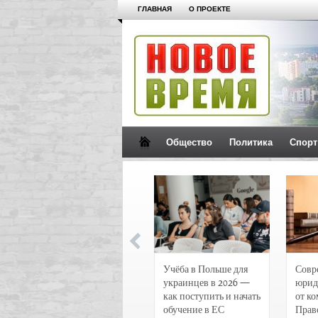
ГЛАВНАЯ
О ПРОЕКТЕ
Общество
Политика
Спорт
Новости и
Учёба в Польше для
Совр
чрезвычайные
украинцев в 2026 —
юрид
происшествия в
как поступить и начать
от к
Воронеже
обучение в ЕС
Прав