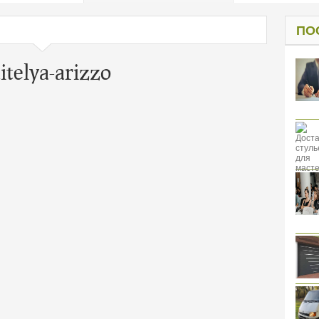
од к защите
ресов клиентов
ПО
itelya-arizzo