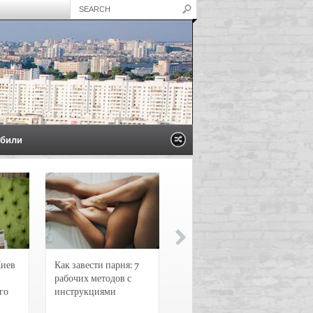
били
Киев
Как завести парня: 7
Новости и
рабочих методов с
чрезвычайные
го
инструкциями
происшествия в
Воронеже