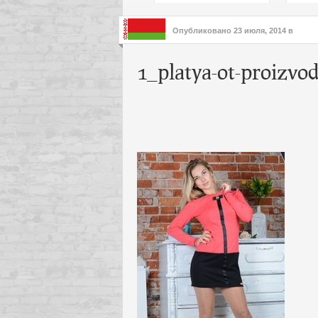
подх
инте
Опубликовано
23 июля, 2014
в
1_platya-ot-proizvod