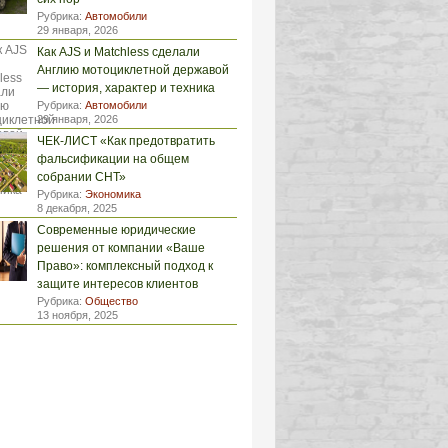
Рубрика:
Автомобили
29 января, 2026
Как AJS и Matchless сделали
Англию мотоциклетной державой
— история, характер и техника
Рубрика:
Автомобили
29 января, 2026
ЧЕК-ЛИСТ «Как предотвратить
фальсификации на общем
собрании СНТ»
Рубрика:
Экономика
8 декабря, 2025
Современные юридические
решения от компании «Ваше
Право»: комплексный подход к
защите интересов клиентов
Рубрика:
Общество
13 ноября, 2025