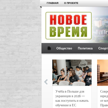
ГЛАВНАЯ
О ПРОЕКТЕ
Общество
Политика
Спорт
Новости и
Учёба в Польше для
Совр
чрезвычайные
украинцев в 2026 —
юрид
происшествия в
как поступить и начать
от к
Воронеже
обучение в ЕС
Прав