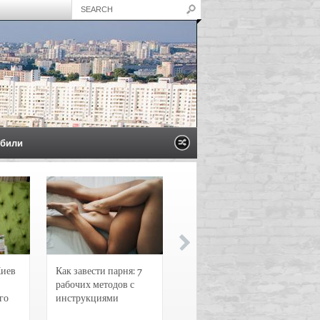
били
Киев
Как завести парня: 7
Новости и
рабочих методов с
чрезвычайные
го
инструкциями
происшествия в
Воронеже