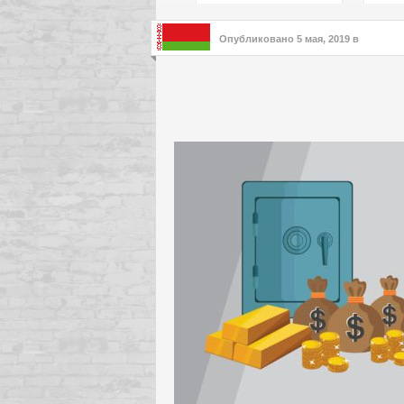
подх
инте
Опубликовано
5 мая, 2019
в