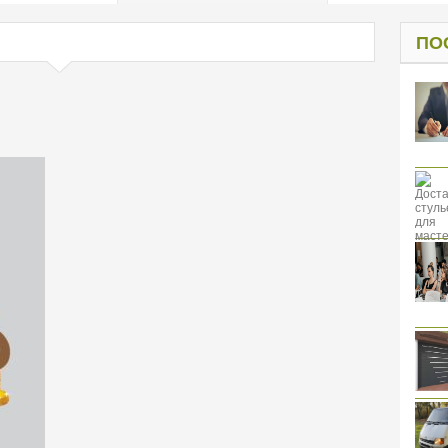
од к защите
ресов клиентов
ПО