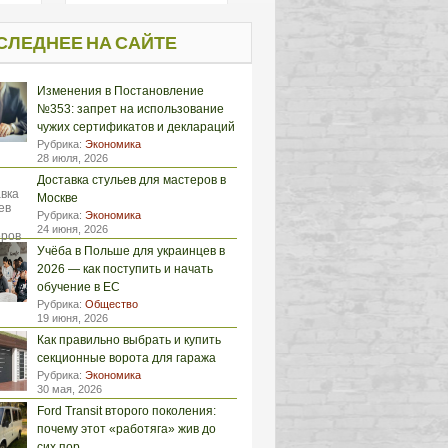
СЛЕДНЕЕ НА САЙТЕ
Изменения в Постановление
№353: запрет на использование
чужих сертификатов и деклараций
Рубрика:
Экономика
28 июля, 2026
Доставка стульев для мастеров в
Москве
Рубрика:
Экономика
24 июня, 2026
Учёба в Польше для украинцев в
2026 — как поступить и начать
обучение в ЕС
Рубрика:
Общество
19 июня, 2026
Как правильно выбрать и купить
секционные ворота для гаража
Рубрика:
Экономика
30 мая, 2026
Ford Transit второго поколения:
почему этот «работяга» жив до
сих пор