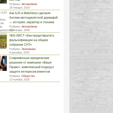
Рубрика:
Автомобили
29 января, 2026
Как AJS и Matchless сделали
Англию мотоциклетной державой
— история, характер и техника
Рубрика:
Автомобили
29 января, 2026
ЧЕК-ЛИСТ «Как предотвратить
фальсификации на общем
собрании СНТ»
Рубрика:
Экономика
8 декабря, 2025
Современные юридические
решения от компании «Ваше
Право»: комплексный подход к
защите интересов клиентов
Рубрика:
Общество
13 ноября, 2025