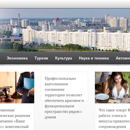
Экономика
Туризм
Культура
Наука и техника
Автомо
Профессионально
выполненное
озеленение
территории позволит
обеспечить красивое и
функциональное
еменные
Что такое эскорт 
пространство рядом с
ические решения
работа: плюсы и
домом
омпании «Ваше
минусы приватно
о»: комплексный
сопровождения