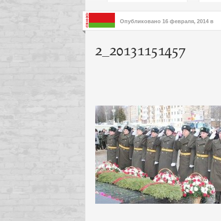
подх
инте
Опубликовано
16 февраля, 2014
в
2_20131151457