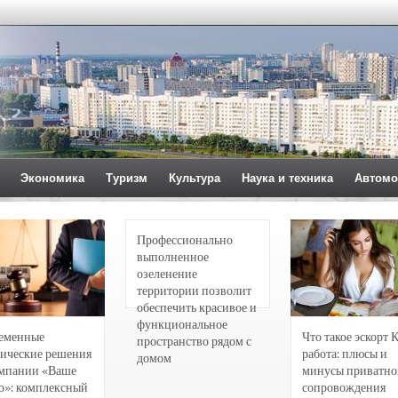
Экономика
Туризм
Культура
Наука и техника
Автомо
Профессионально
выполненное
озеленение
территории позволит
обеспечить красивое и
функциональное
еменные
Что такое эскорт 
пространство рядом с
ические решения
работа: плюсы и
домом
омпании «Ваше
минусы приватно
о»: комплексный
сопровождения