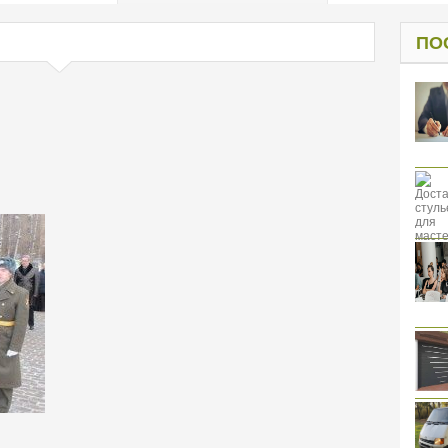
од к защите
ресов клиентов
ПО