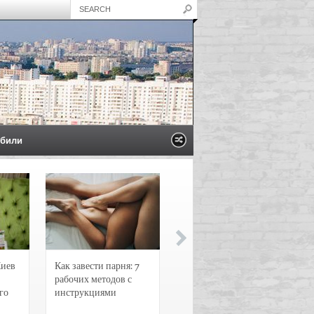
били
Киев
Как завести парня: 7
Новости и
рабочих методов с
чрезвычайные
го
инструкциями
происшествия в
Воронеже