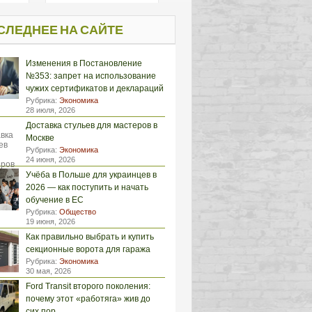
СЛЕДНЕЕ НА САЙТЕ
Изменения в Постановление
№353: запрет на использование
чужих сертификатов и деклараций
Рубрика:
Экономика
28 июля, 2026
Доставка стульев для мастеров в
Москве
Рубрика:
Экономика
24 июня, 2026
Учёба в Польше для украинцев в
2026 — как поступить и начать
обучение в ЕС
Рубрика:
Общество
19 июня, 2026
Как правильно выбрать и купить
секционные ворота для гаража
Рубрика:
Экономика
30 мая, 2026
Ford Transit второго поколения:
почему этот «работяга» жив до
сих пор