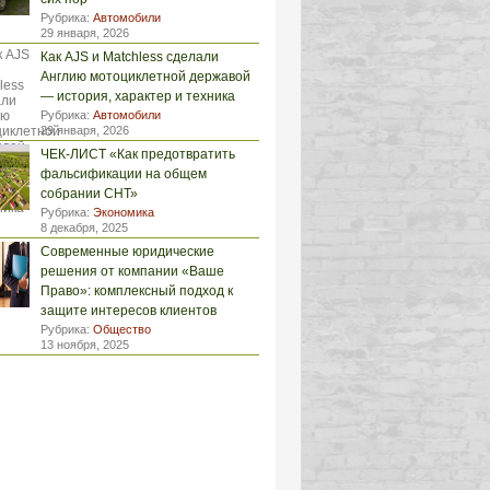
Рубрика:
Автомобили
29 января, 2026
Как AJS и Matchless сделали
Англию мотоциклетной державой
— история, характер и техника
Рубрика:
Автомобили
29 января, 2026
ЧЕК-ЛИСТ «Как предотвратить
фальсификации на общем
собрании СНТ»
Рубрика:
Экономика
8 декабря, 2025
Современные юридические
решения от компании «Ваше
Право»: комплексный подход к
защите интересов клиентов
Рубрика:
Общество
13 ноября, 2025