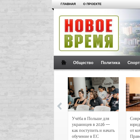
ГЛАВНАЯ
О ПРОЕКТЕ
Общество
Политика
Спорт
Новости и
Учёба в Польше для
Совр
чрезвычайные
украинцев в 2026 —
юрид
происшествия в
как поступить и начать
от к
Воронеже
обучение в ЕС
Прав