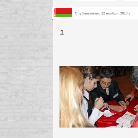
подх
инте
Опубликовано
22 ноября, 2013
в
1