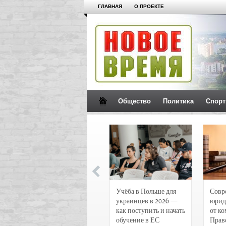
ГЛАВНАЯ
О ПРОЕКТЕ
Общество
Политика
Спорт
Новости и
Учёба в Польше для
Совр
чрезвычайные
украинцев в 2026 —
юрид
происшествия в
как поступить и начать
от к
Воронеже
обучение в ЕС
Прав