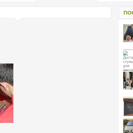
од к защите
ресов клиентов
ПО