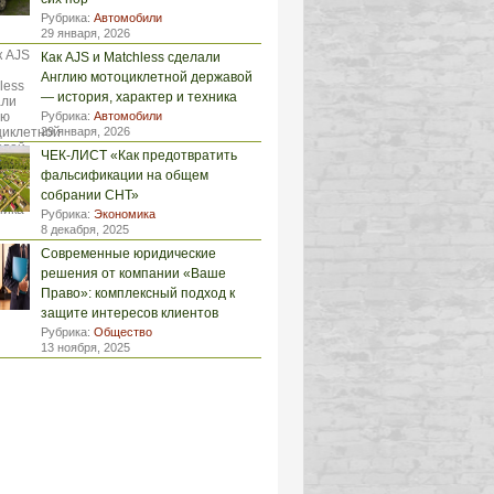
Рубрика:
Автомобили
29 января, 2026
Как AJS и Matchless сделали
Англию мотоциклетной державой
— история, характер и техника
Рубрика:
Автомобили
29 января, 2026
ЧЕК-ЛИСТ «Как предотвратить
фальсификации на общем
собрании СНТ»
Рубрика:
Экономика
8 декабря, 2025
Современные юридические
решения от компании «Ваше
Право»: комплексный подход к
защите интересов клиентов
Рубрика:
Общество
13 ноября, 2025