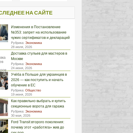
СЛЕДНЕЕ НА САЙТЕ
Изменения в Постановление
№353: запрет на использование
чужих сертификатов и деклараций
Рубрика:
Экономика
28 июля, 2026
Доставка стульев для мастеров в
Москве
Рубрика:
Экономика
24 июня, 2026
Учёба в Польше для украинцев в
2026 — как поступить и начать
обучение в ЕС
Рубрика:
Общество
19 июня, 2026
Как правильно выбрать и купить
секционные ворота для гаража
Рубрика:
Экономика
30 мая, 2026
Ford Transit второго поколения:
почему этот «работяга» жив до
сих пор