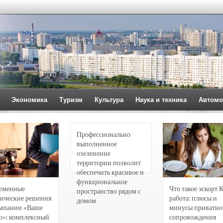
Экономика
Туризм
Культура
Наука и техника
Автомо
Профессионально
выполненное
озеленение
территории позволит
обеспечить красивое и
функциональное
еменные
Что такое эскорт 
пространство рядом с
ические решения
работа: плюсы и
домом
омпании «Ваше
минусы приватно
о»: комплексный
сопровождения