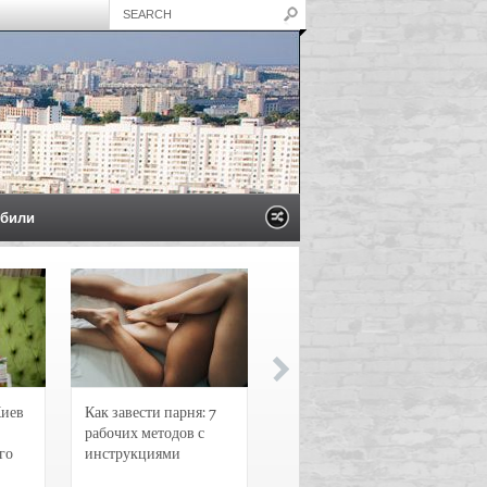
били
Киев
Как завести парня: 7
Новости и
рабочих методов с
чрезвычайные
го
инструкциями
происшествия в
Воронеже