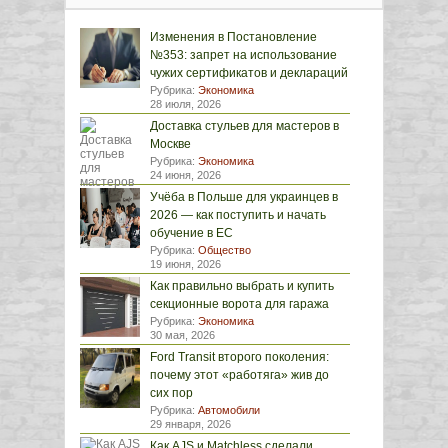
Изменения в Постановление
№353: запрет на использование
чужих сертификатов и деклараций
Рубрика:
Экономика
28 июля, 2026
Доставка стульев для мастеров в
Москве
Рубрика:
Экономика
24 июня, 2026
Учёба в Польше для украинцев в
2026 — как поступить и начать
обучение в ЕС
Рубрика:
Общество
19 июня, 2026
Как правильно выбрать и купить
секционные ворота для гаража
Рубрика:
Экономика
30 мая, 2026
Ford Transit второго поколения:
почему этот «работяга» жив до
сих пор
Рубрика:
Автомобили
29 января, 2026
Как AJS и Matchless сделали