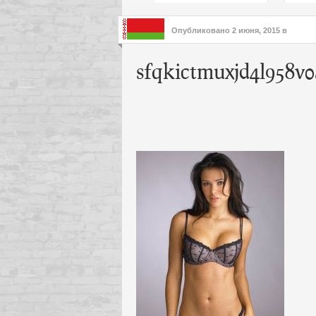
подх
инте
Опубликовано
2 июня, 2015
в
sfqkictmuxjd4l958v