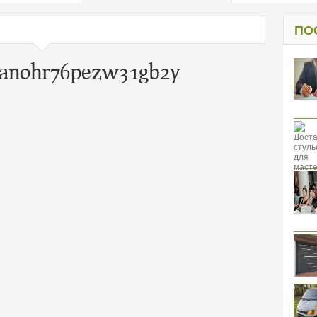
од к защите
ресов клиентов
ПО
0anohr76pezw31gb2y