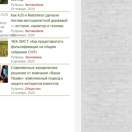
Рубрика:
Автомобили
29 января, 2026
Как AJS и Matchless сделали
Англию мотоциклетной державой
— история, характер и техника
Рубрика:
Автомобили
29 января, 2026
ЧЕК-ЛИСТ «Как предотвратить
фальсификации на общем
собрании СНТ»
Рубрика:
Экономика
8 декабря, 2025
Современные юридические
решения от компании «Ваше
Право»: комплексный подход к
защите интересов клиентов
Рубрика:
Общество
13 ноября, 2025