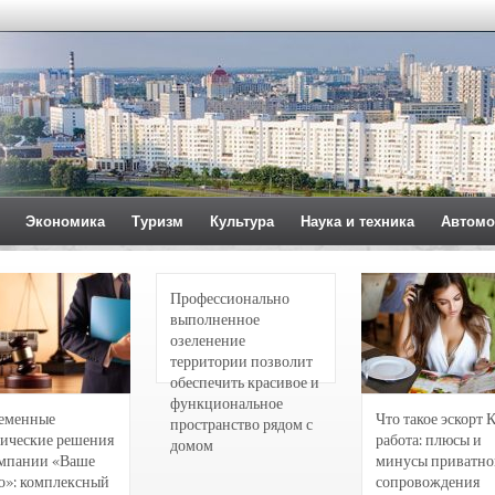
Экономика
Туризм
Культура
Наука и техника
Автомо
Профессионально
выполненное
озеленение
территории позволит
обеспечить красивое и
функциональное
еменные
Что такое эскорт 
пространство рядом с
ические решения
работа: плюсы и
домом
омпании «Ваше
минусы приватно
о»: комплексный
сопровождения