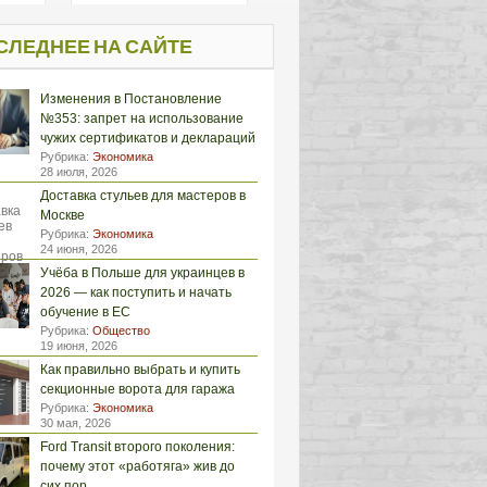
СЛЕДНЕЕ НА САЙТЕ
Изменения в Постановление
№353: запрет на использование
чужих сертификатов и деклараций
Рубрика:
Экономика
28 июля, 2026
Доставка стульев для мастеров в
Москве
Рубрика:
Экономика
24 июня, 2026
Учёба в Польше для украинцев в
2026 — как поступить и начать
обучение в ЕС
Рубрика:
Общество
19 июня, 2026
Как правильно выбрать и купить
секционные ворота для гаража
Рубрика:
Экономика
30 мая, 2026
Ford Transit второго поколения:
почему этот «работяга» жив до
сих пор