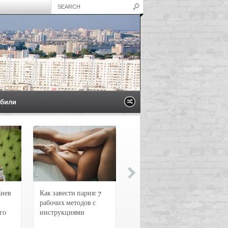
били
Киев
Как завести парня: 7
Новости и
рабочих методов с
чрезвычайные
го
инструкциями
происшествия в
Воронеже