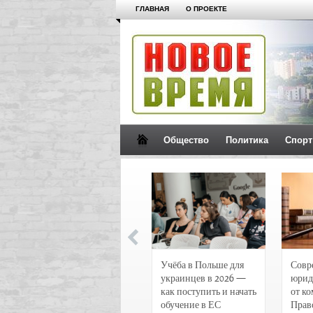
ГЛАВНАЯ
О ПРОЕКТЕ
Общество
Политика
Спорт
Новости и
Учёба в Польше для
Совр
чрезвычайные
украинцев в 2026 —
юрид
происшествия в
как поступить и начать
от к
Воронеже
обучение в ЕС
Прав