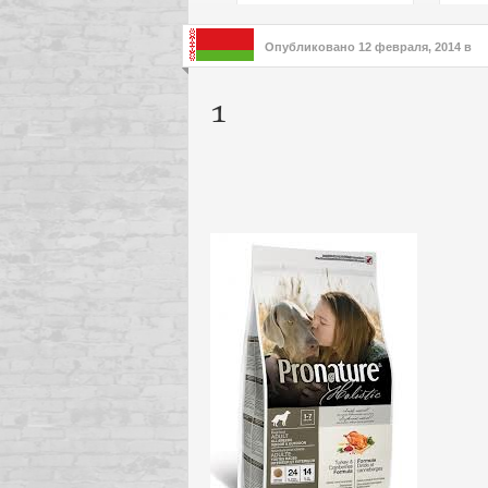
подх
инте
Опубликовано
12 февраля, 2014
в
1