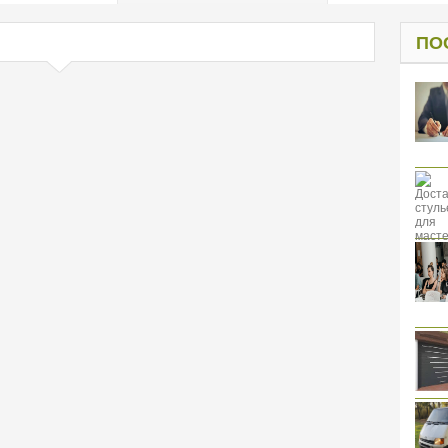
од к защите
ресов клиентов
ПО