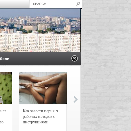
били
Киев
Как завести парня: 7
Новости и
рабочих методов с
чрезвычайные
го
инструкциями
происшествия в
Воронеже