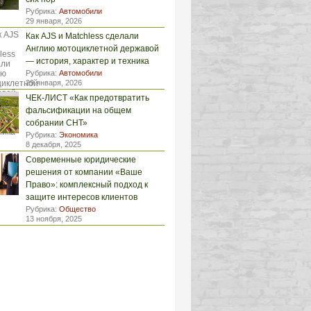
Рубрика:
Автомобили
29 января, 2026
Как AJS и Matchless сделали
Англию мотоциклетной державой
— история, характер и техника
Рубрика:
Автомобили
29 января, 2026
ЧЕК-ЛИСТ «Как предотвратить
фальсификации на общем
собрании СНТ»
Рубрика:
Экономика
8 декабря, 2025
Современные юридические
решения от компании «Ваше
Право»: комплексный подход к
защите интересов клиентов
Рубрика:
Общество
13 ноября, 2025