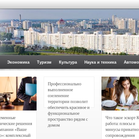
Экономика
Туризм
Культура
Наука и техника
Автомо
Профессионально
выполненное
озеленение
территории позволит
обеспечить красивое и
функциональное
еменные
Что такое эскорт 
пространство рядом с
ические решения
работа: плюсы и
домом
омпании «Ваше
минусы приватно
о»: комплексный
сопровождения