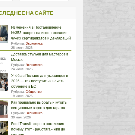
СЛЕДНЕЕ НА САЙТЕ
Изменения в Постановление
№353: запрет на использование
чужих сертификатов и деклараций
Рубрика:
Экономика
28 июля, 2026
Доставка стульев для мастеров в
Москве
Рубрика:
Экономика
24 июня, 2026
Учёба в Польше для украинцев в
2026 — как поступить и начать
обучение в ЕС
Рубрика:
Общество
19 июня, 2026
Как правильно выбрать и купить
секционные ворота для гаража
Рубрика:
Экономика
30 мая, 2026
Ford Transit второго поколения:
почему этот «работяга» жив до
сих пор