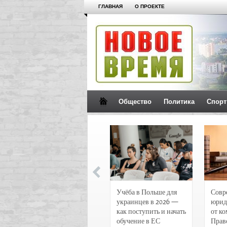
ГЛАВНАЯ
О ПРОЕКТЕ
Общество
Политика
Спорт
Новости и
Учёба в Польше для
Совр
чрезвычайные
украинцев в 2026 —
юрид
происшествия в
как поступить и начать
от к
Воронеже
обучение в ЕС
Прав