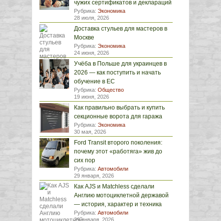
чужих сертификатов и деклараций
Рубрика:
Экономика
28 июля, 2026
Доставка стульев для мастеров в
Москве
Рубрика:
Экономика
24 июня, 2026
Учёба в Польше для украинцев в
2026 — как поступить и начать
обучение в ЕС
Рубрика:
Общество
19 июня, 2026
Как правильно выбрать и купить
секционные ворота для гаража
Рубрика:
Экономика
30 мая, 2026
Ford Transit второго поколения:
почему этот «работяга» жив до
сих пор
Рубрика:
Автомобили
29 января, 2026
Как AJS и Matchless сделали
Англию мотоциклетной державой
— история, характер и техника
Рубрика:
Автомобили
29 января, 2026