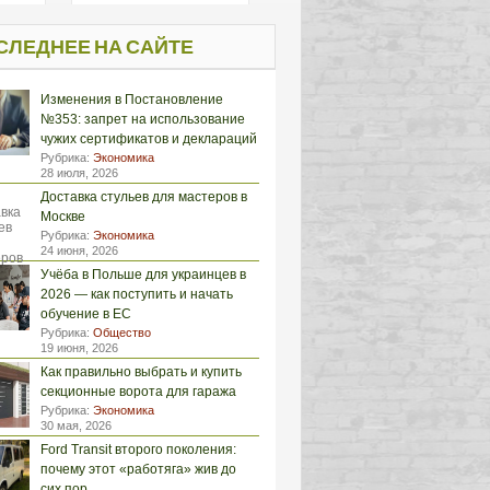
СЛЕДНЕЕ НА САЙТЕ
Изменения в Постановление
№353: запрет на использование
чужих сертификатов и деклараций
Рубрика:
Экономика
28 июля, 2026
Доставка стульев для мастеров в
Москве
Рубрика:
Экономика
24 июня, 2026
Учёба в Польше для украинцев в
2026 — как поступить и начать
обучение в ЕС
Рубрика:
Общество
19 июня, 2026
Как правильно выбрать и купить
секционные ворота для гаража
Рубрика:
Экономика
30 мая, 2026
Ford Transit второго поколения:
почему этот «работяга» жив до
сих пор