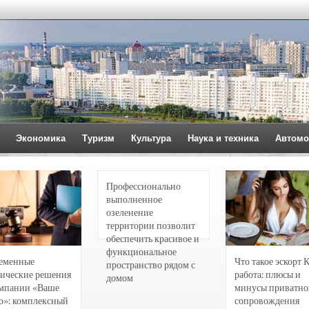
Экономика
Туризм
Культура
Наука и техника
Автомо
Профессионально
выполненное
озеленение
территории позволит
обеспечить красивое и
функциональное
еменные
Что такое эскорт 
пространство рядом с
ические решения
работа: плюсы и
домом
омпании «Ваше
минусы приватно
о»: комплексный
сопровождения