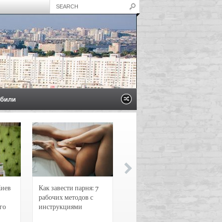
били
Киев
Как завести парня: 7
Новости и
рабочих методов с
чрезвычайные
го
инструкциями
происшествия в
Воронеже