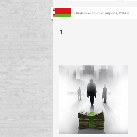
подх
инте
Опубликовано
26 апреля, 2014
в
1