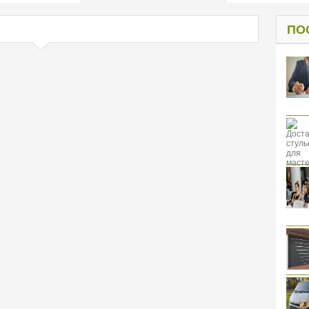
од к защите
ресов клиентов
ПО