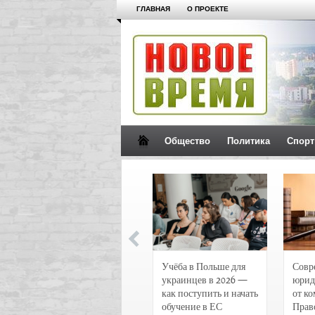
ГЛАВНАЯ
О ПРОЕКТЕ
Общество
Политика
Спорт
Новости и
Учёба в Польше для
Совр
чрезвычайные
украинцев в 2026 —
юрид
происшествия в
как поступить и начать
от к
Воронеже
обучение в ЕС
Прав