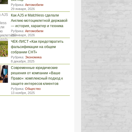
Рубрика:
Автомобили
29 января, 2026
Как AJS и Matchless сделали
Англию мотоциклетной державой
— история, характер и техника
Рубрика:
Автомобили
29 января, 2026
ЧЕК-ЛИСТ «Как предотвратить
фальсификации на общем
собрании СНТ»
Рубрика:
Экономика
8 декабря, 2025
Современные юридические
решения от компании «Ваше
Право»: комплексный подход к
защите интересов клиентов
Рубрика:
Общество
13 ноября, 2025