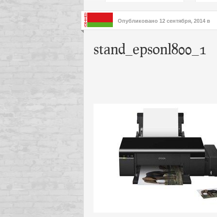
подх
инте
Опубликовано
12 сентября, 2014
в
stand_epsonl800_1