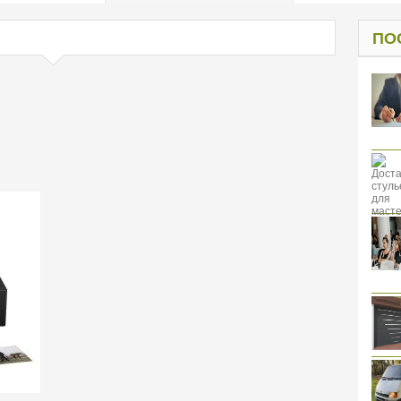
од к защите
ресов клиентов
ПО