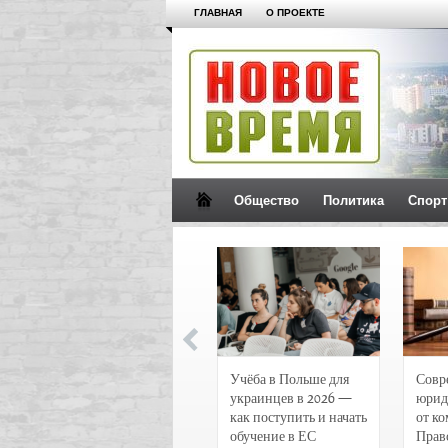
ГЛАВНАЯ
О ПРОЕКТЕ
Общество
Политика
Спорт
Новости и
Учёба в Польше для
Совр
чрезвычайные
украинцев в 2026 —
юрид
происшествия в
как поступить и начать
от к
Воронеже
обучение в ЕС
Прав