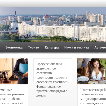
Экономика
Туризм
Культура
Наука и техника
Автомо
Профессионально
выполненное
озеленение
территории позволит
обеспечить красивое и
функциональное
еменные
Что такое эскорт 
пространство рядом с
ические решения
работа: плюсы и
домом
омпании «Ваше
минусы приватно
о»: комплексный
сопровождения