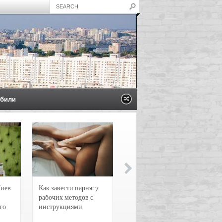
били
Киев
Как завести парня: 7
Новости и
рабочих методов с
чрезвычайные
го
инструкциями
происшествия в
Воронеже