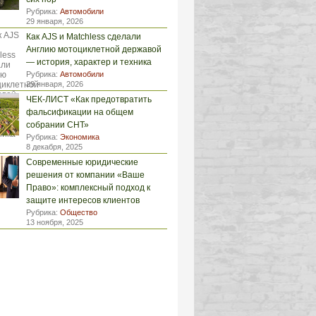
Рубрика:
Автомобили
29 января, 2026
Как AJS и Matchless сделали
Англию мотоциклетной державой
— история, характер и техника
Рубрика:
Автомобили
29 января, 2026
ЧЕК-ЛИСТ «Как предотвратить
фальсификации на общем
собрании СНТ»
Рубрика:
Экономика
8 декабря, 2025
Современные юридические
решения от компании «Ваше
Право»: комплексный подход к
защите интересов клиентов
Рубрика:
Общество
13 ноября, 2025