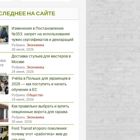
СЛЕДНЕЕ НА САЙТЕ
Изменения в Постановление
№353: запрет на использование
чужих сертификатов и деклараций
Рубрика:
Экономика
28 июля, 2026
Доставка стульев для мастеров в
Москве
Рубрика:
Экономика
24 июня, 2026
Учёба в Польше для украинцев в
2026 — как поступить и начать
обучение в ЕС
Рубрика:
Общество
19 июня, 2026
Как правильно выбрать и купить
секционные ворота для гаража
Рубрика:
Экономика
30 мая, 2026
Ford Transit второго поколения:
почему этот «работяга» жив до
сих пор