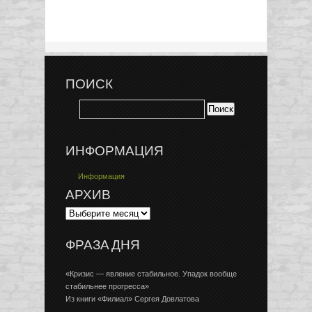
ПОИСК
ИНФОРМАЦИЯ
Информация
АРХИВ
ФРАЗА ДНЯ
«Кризис — явление стабильное. Упадок вообще
стабильнее прогресса»
Из книги «Филиал» Сергея Довлатова