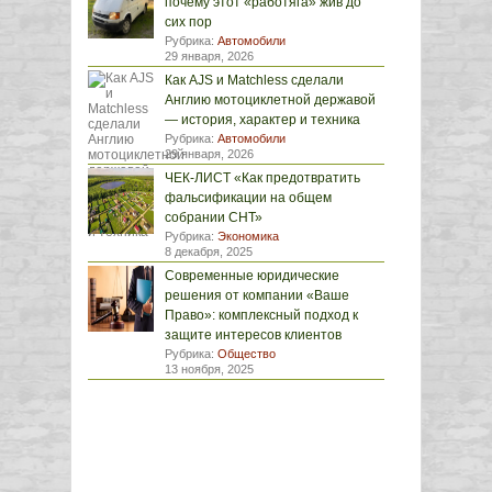
почему этот «работяга» жив до
сих пор
Рубрика:
Автомобили
29 января, 2026
Как AJS и Matchless сделали
Англию мотоциклетной державой
— история, характер и техника
Рубрика:
Автомобили
29 января, 2026
ЧЕК-ЛИСТ «Как предотвратить
фальсификации на общем
собрании СНТ»
Рубрика:
Экономика
8 декабря, 2025
Современные юридические
решения от компании «Ваше
Право»: комплексный подход к
защите интересов клиентов
Рубрика:
Общество
13 ноября, 2025