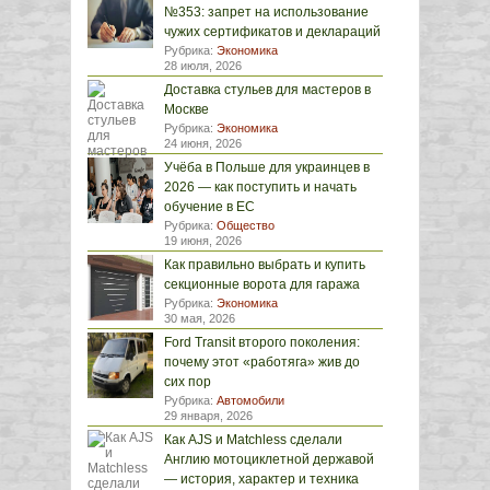
№353: запрет на использование
чужих сертификатов и деклараций
Рубрика:
Экономика
28 июля, 2026
Доставка стульев для мастеров в
Москве
Рубрика:
Экономика
24 июня, 2026
Учёба в Польше для украинцев в
2026 — как поступить и начать
обучение в ЕС
Рубрика:
Общество
19 июня, 2026
Как правильно выбрать и купить
секционные ворота для гаража
Рубрика:
Экономика
30 мая, 2026
Ford Transit второго поколения:
почему этот «работяга» жив до
сих пор
Рубрика:
Автомобили
29 января, 2026
Как AJS и Matchless сделали
Англию мотоциклетной державой
— история, характер и техника