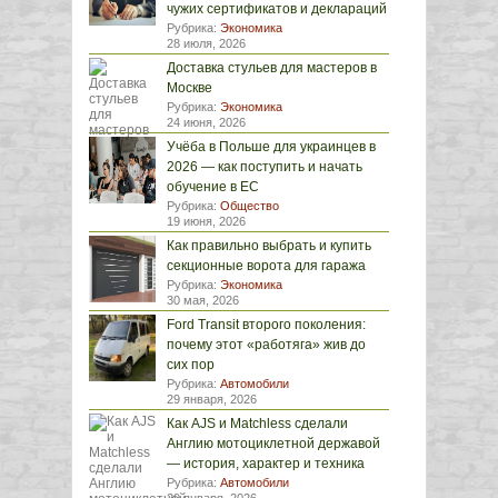
чужих сертификатов и деклараций
Рубрика:
Экономика
28 июля, 2026
Доставка стульев для мастеров в
Москве
Рубрика:
Экономика
24 июня, 2026
Учёба в Польше для украинцев в
2026 — как поступить и начать
обучение в ЕС
Рубрика:
Общество
19 июня, 2026
Как правильно выбрать и купить
секционные ворота для гаража
Рубрика:
Экономика
30 мая, 2026
Ford Transit второго поколения:
почему этот «работяга» жив до
сих пор
Рубрика:
Автомобили
29 января, 2026
Как AJS и Matchless сделали
Англию мотоциклетной державой
— история, характер и техника
Рубрика:
Автомобили