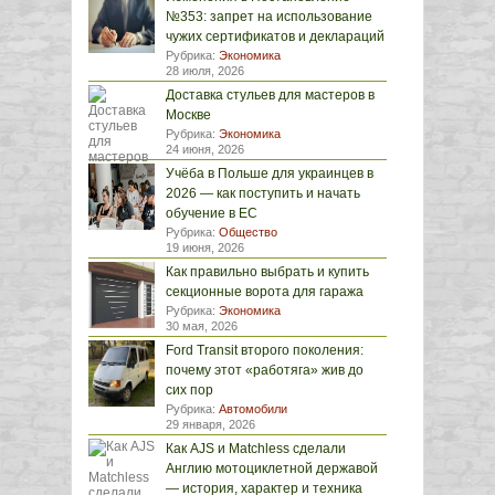
№353: запрет на использование
чужих сертификатов и деклараций
Рубрика:
Экономика
28 июля, 2026
Доставка стульев для мастеров в
Москве
Рубрика:
Экономика
24 июня, 2026
Учёба в Польше для украинцев в
2026 — как поступить и начать
обучение в ЕС
Рубрика:
Общество
19 июня, 2026
Как правильно выбрать и купить
секционные ворота для гаража
Рубрика:
Экономика
30 мая, 2026
Ford Transit второго поколения:
почему этот «работяга» жив до
сих пор
Рубрика:
Автомобили
29 января, 2026
Как AJS и Matchless сделали
Англию мотоциклетной державой
— история, характер и техника