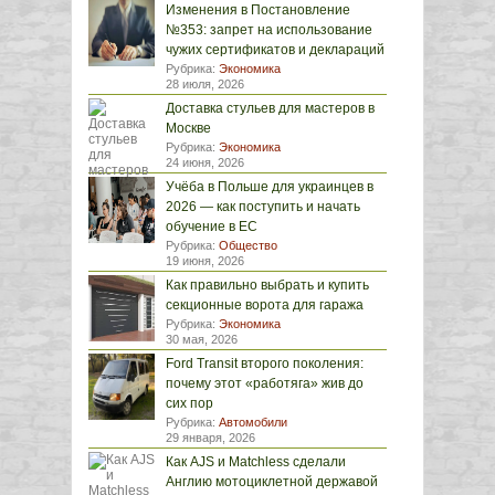
Изменения в Постановление
№353: запрет на использование
чужих сертификатов и деклараций
Рубрика:
Экономика
28 июля, 2026
Доставка стульев для мастеров в
Москве
Рубрика:
Экономика
24 июня, 2026
Учёба в Польше для украинцев в
2026 — как поступить и начать
обучение в ЕС
Рубрика:
Общество
19 июня, 2026
Как правильно выбрать и купить
секционные ворота для гаража
Рубрика:
Экономика
30 мая, 2026
Ford Transit второго поколения:
почему этот «работяга» жив до
сих пор
Рубрика:
Автомобили
29 января, 2026
Как AJS и Matchless сделали
Англию мотоциклетной державой