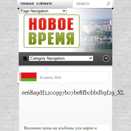
ГЛАВНАЯ
О ПРОЕКТЕ
15 июля, 2015
ee68a9df1200997b07be8fb0bbdb9f29_XL