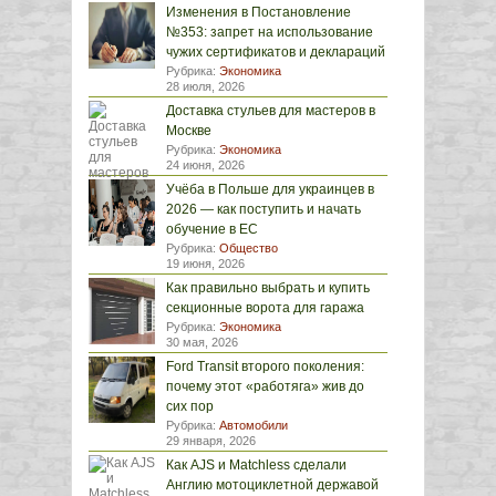
Изменения в Постановление
№353: запрет на использование
чужих сертификатов и деклараций
Рубрика:
Экономика
28 июля, 2026
Доставка стульев для мастеров в
Москве
Рубрика:
Экономика
24 июня, 2026
Учёба в Польше для украинцев в
2026 — как поступить и начать
обучение в ЕС
Рубрика:
Общество
19 июня, 2026
Как правильно выбрать и купить
секционные ворота для гаража
Рубрика:
Экономика
30 мая, 2026
Ford Transit второго поколения:
почему этот «работяга» жив до
сих пор
Рубрика:
Автомобили
29 января, 2026
Как AJS и Matchless сделали
Англию мотоциклетной державой