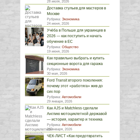
28 июля, 2026
Доставка стульев для мастеров в
Москве
Рубрика:
Экономика
24 июня, 2026
Учёба в Польше для украинцев в
2026 — как поступить и начать
обучение в ЕС
Рубрика:
Общество
19 июня, 2026
Как правильно выбрать и купить
секционные ворота для гаража
Рубрика:
Экономика
30 мая, 2026
Ford Transit второго поколения:
почему этот «работяга» жив до
сих пор
Рубрика:
Автомобили
29 января, 2026
Как AJS и Matchless сделали
Англию мотоциклетной державой
— история, характер и техника
Рубрика:
Автомобили
29 января, 2026
ЧЕК-ЛИСТ «Как предотвратить