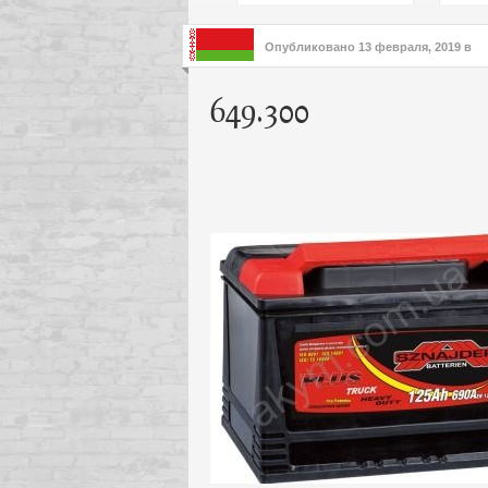
подх
инте
Опубликовано
13 февраля, 2019
в
649.300