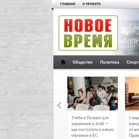
ГЛАВНАЯ
О ПРОЕКТЕ
Общество
Политика
Спорт
Новости и
Учёба в Польше для
Совр
чрезвычайные
украинцев в 2026 —
юрид
происшествия в
как поступить и начать
от к
Воронеже
обучение в ЕС
Прав