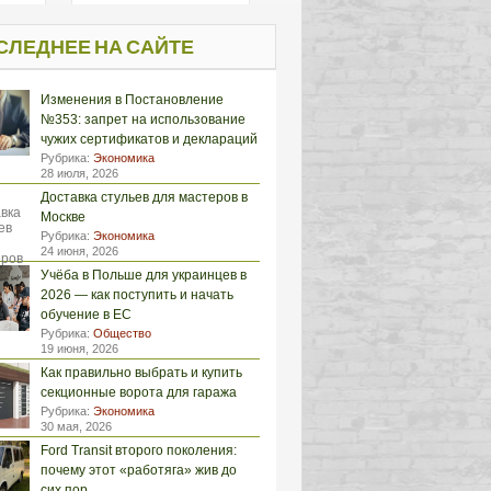
СЛЕДНЕЕ НА САЙТЕ
Изменения в Постановление
№353: запрет на использование
чужих сертификатов и деклараций
Рубрика:
Экономика
28 июля, 2026
Доставка стульев для мастеров в
Москве
Рубрика:
Экономика
24 июня, 2026
Учёба в Польше для украинцев в
2026 — как поступить и начать
обучение в ЕС
Рубрика:
Общество
19 июня, 2026
Как правильно выбрать и купить
секционные ворота для гаража
Рубрика:
Экономика
30 мая, 2026
Ford Transit второго поколения:
почему этот «работяга» жив до
сих пор