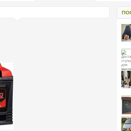
од к защите
ресов клиентов
ПО