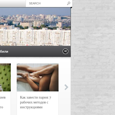
били
Киев
Как завести парня: 7
Новости и
рабочих методов с
чрезвычайные
го
инструкциями
происшествия в
Воронеже