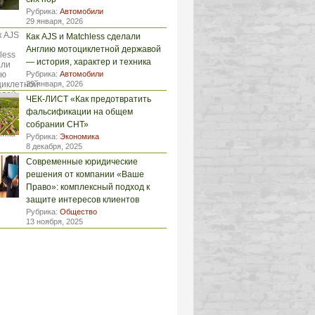
Рубрика:
Автомобили
29 января, 2026
Как AJS и Matchless сделали
Англию мотоциклетной державой
— история, характер и техника
Рубрика:
Автомобили
29 января, 2026
ЧЕК-ЛИСТ «Как предотвратить
фальсификации на общем
собрании СНТ»
Рубрика:
Экономика
8 декабря, 2025
Современные юридические
решения от компании «Ваше
Право»: комплексный подход к
защите интересов клиентов
Рубрика:
Общество
13 ноября, 2025