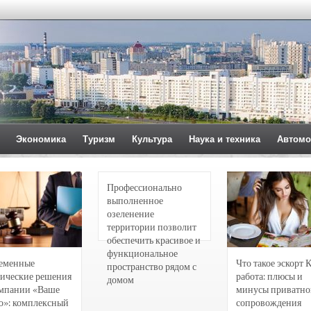
Экономика
Туризм
Культура
Наука и техника
Автомо
Профессионально
выполненное
озеленение
территории позволит
обеспечить красивое и
функциональное
еменные
Что такое эскорт 
пространство рядом с
ические решения
работа: плюсы и
домом
омпании «Ваше
минусы приватно
о»: комплексный
сопровождения