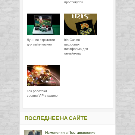
проституток
Лучшие стратегии
Iris Casino —
для лайв-казино
цифровая
платформа для
онлайн-игр
Как работают
уровни VIP в казино
ПОСЛЕДНЕЕ НА САЙТЕ
Изменения в Постановление