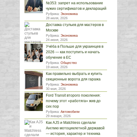
№353: запрет на использование
чужих сертификатов и деклараций
Рубрика:
Экономика
28 июля, 2026
Доставка стульев для мастеров в
Москве
Рубрика:
Экономика
24 июня, 2026
Учёба в Польше для украинцев в
2026 — как поступить и начать
обучение в ЕС
Рубрика:
Общество
19 июня, 2026
Как правильно выбрать и купить
секционные ворота для гаража
Рубрика:
Экономика
30 мая, 2026
Ford Transit второго поколения:
почему этот «работяга» жив до
сих пор
Рубрика:
Автомобили
29 января, 2026
Как AJS и Matchless сделали
Англию мотоциклетной державой
— история, характер и техника