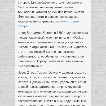
батареи. Его изобретение стало прорывом и
было основано на свинцово-кислотной
технологии, которая до сих пор используется.
Именно она лежит в основе производства
классических стартерных
аккумуляторных
батарей
.
Швед Вальдмар Юнгнер в 1899 году разработал
никель-кадмиевый источник питания (NiCd), в
котором положительный электрод сделал из
никеля, а отрицательный – из кадмия. Однако у
этого типа батарей была очень высокая
себестоимость, особенно если сравнивать со
свинцовыми. В результате их использование
было ограничено.
Через 2 года Томасу Эдисону удалось создать
аккумулятор, в котором он заменил кадмий на
железо. Однако из-за низкой удельной энергии,
слабой производительности при минусовой
температуре и ускоренном саморазряде никель-
железные аккумуляторы, не получили широкого
распространения. Позже в 1932 году, немецкие
ученые Аккерман и Шлехт увеличили рабочие