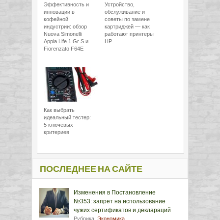
Эффективность и
Устройство,
инновации в
обслуживание и
кофейной
советы по замене
индустрии: обзор
картриджей — как
Nuova Simonelli
работают принтеры
Appia Life 1 Gr S и
HP
Fiorenzato F64E
Как выбрать
идеальный тестер:
5 ключевых
критериев
ПОСЛЕДНЕЕ НА САЙТЕ
Изменения в Постановление
№353: запрет на использование
чужих сертификатов и деклараций
Рубрика:
Экономика