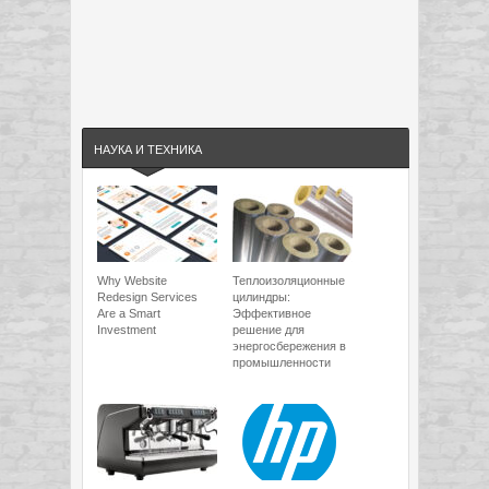
НАУКА И ТЕХНИКА
Why Website
Теплоизоляционные
Redesign Services
цилиндры:
Are a Smart
Эффективное
Investment
решение для
энергосбережения в
промышленности