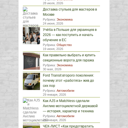
28 июля, 2026
Доставка стульев для мастеров в
Москве
Рубрика:
Экономика
24 июня, 2026
Учёба в Польше для украинцев в
2026 — как поступить и начать
обучение в ЕС
Рубрика:
Общество
19 июня, 2026
Как правильно выбрать и купить
секционные ворота для гаража
Рубрика:
Экономика
30 мая, 2026
Ford Transit второго поколения:
почему этот «работяга» жив до
сих пор
Рубрика:
Автомобили
29 января, 2026
Как AJS и Matchless сделали
Англию мотоциклетной державой
— история, характер и техника
Рубрика:
Автомобили
29 января, 2026
ЧЕК-ЛИСТ «Как предотвратить