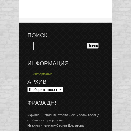
ПОИСК
ИНФОРМАЦИЯ
Информация
АРХИВ
ФРАЗА ДНЯ
«Кризис — явление стабильное. Упадок вообще
стабильнее прогресса»
Из книги «Филиал» Сергея Довлатова