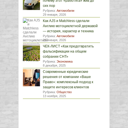
почему этот «работяга» жив до
сих пор
Рубрика:
Автомобили
29 января, 2026
Как AJS и Matchless сделали
Англию мотоциклетной державой
— история, характер и техника
Рубрика:
Автомобили
29 января, 2026
ЧЕК-ЛИСТ «Как предотвратить
фальсификации на общем
собрании СНТ»
Рубрика:
Экономика
8 декабря, 2025
Современные юридические
решения от компании «Ваше
Право»: комплексный подход к
защите интересов клиентов
Рубрика:
Общество
13 ноября, 2025