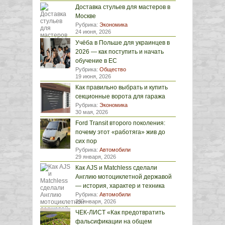
Доставка стульев для мастеров в
Москве
Рубрика:
Экономика
24 июня, 2026
Учёба в Польше для украинцев в
2026 — как поступить и начать
обучение в ЕС
Рубрика:
Общество
19 июня, 2026
Как правильно выбрать и купить
секционные ворота для гаража
Рубрика:
Экономика
30 мая, 2026
Ford Transit второго поколения:
почему этот «работяга» жив до
сих пор
Рубрика:
Автомобили
29 января, 2026
Как AJS и Matchless сделали
Англию мотоциклетной державой
— история, характер и техника
Рубрика:
Автомобили
29 января, 2026
ЧЕК-ЛИСТ «Как предотвратить
фальсификации на общем