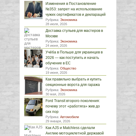
Изменения в Постановление
№353: запрет на использование
чужих сертификатов и деклараций
Рубрика:
Экономика
28 июля, 2026
Доставка стульев для мастеров в
Москве
Рубрика:
Экономика
24 июня, 2026
Учёба в Польше для украинцев в
2026 — как поступить и начать
обучение в ЕС
Рубрика:
Общество
19 июня, 2026
Как правильно выбрать и купить
секционные ворота для гаража
Рубрика:
Экономика
30 мая, 2026
Ford Transit второго поколения:
почему этот «работяга» жив до
сих пор
Рубрика:
Автомобили
29 января, 2026
Как AJS и Matchless сделали
Англию мотоциклетной державой