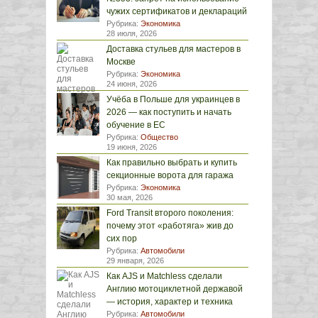
чужих сертификатов и деклараций
Рубрика:
Экономика
28 июля, 2026
Доставка стульев для мастеров в
Москве
Рубрика:
Экономика
24 июня, 2026
Учёба в Польше для украинцев в
2026 — как поступить и начать
обучение в ЕС
Рубрика:
Общество
19 июня, 2026
Как правильно выбрать и купить
секционные ворота для гаража
Рубрика:
Экономика
30 мая, 2026
Ford Transit второго поколения:
почему этот «работяга» жив до
сих пор
Рубрика:
Автомобили
29 января, 2026
Как AJS и Matchless сделали
Англию мотоциклетной державой
— история, характер и техника
Рубрика:
Автомобили