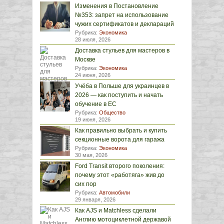
Изменения в Постановление
№353: запрет на использование
чужих сертификатов и деклараций
Рубрика:
Экономика
28 июля, 2026
Доставка стульев для мастеров в
Москве
Рубрика:
Экономика
24 июня, 2026
Учёба в Польше для украинцев в
2026 — как поступить и начать
обучение в ЕС
Рубрика:
Общество
19 июня, 2026
Как правильно выбрать и купить
секционные ворота для гаража
Рубрика:
Экономика
30 мая, 2026
Ford Transit второго поколения:
почему этот «работяга» жив до
сих пор
Рубрика:
Автомобили
29 января, 2026
Как AJS и Matchless сделали
Англию мотоциклетной державой