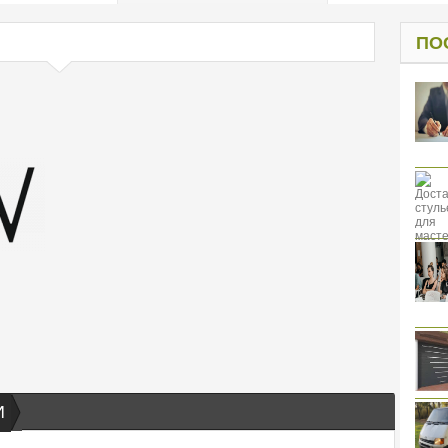
од к защите
ресов клиентов
ПО
И