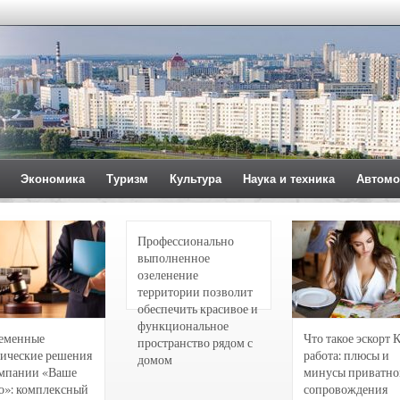
Экономика
Туризм
Культура
Наука и техника
Автомо
Профессионально
выполненное
озеленение
территории позволит
обеспечить красивое и
функциональное
еменные
Что такое эскорт 
пространство рядом с
ические решения
работа: плюсы и
домом
омпании «Ваше
минусы приватно
о»: комплексный
сопровождения