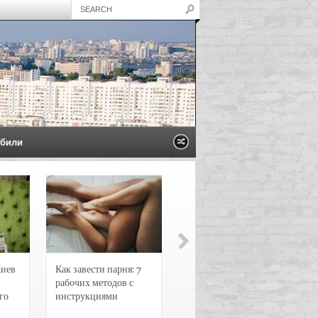
били
Киев
Как завести парня: 7
Новости и
рабочих методов с
чрезвычайные
го
инструкциями
происшествия в
Воронеже