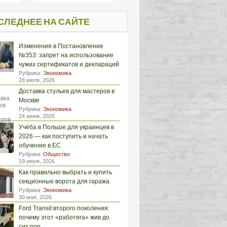
СЛЕДНЕЕ НА САЙТЕ
Изменения в Постановление
№353: запрет на использование
чужих сертификатов и деклараций
Рубрика:
Экономика
28 июля, 2026
Доставка стульев для мастеров в
Москве
Рубрика:
Экономика
24 июня, 2026
Учёба в Польше для украинцев в
2026 — как поступить и начать
обучение в ЕС
Рубрика:
Общество
19 июня, 2026
Как правильно выбрать и купить
секционные ворота для гаража
Рубрика:
Экономика
30 мая, 2026
Ford Transit второго поколения:
почему этот «работяга» жив до
сих пор