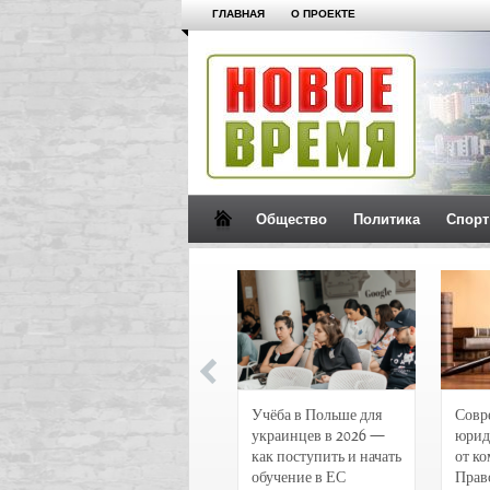
ГЛАВНАЯ
О ПРОЕКТЕ
Общество
Политика
Спорт
Новости и
Учёба в Польше для
Совр
чрезвычайные
украинцев в 2026 —
юрид
происшествия в
как поступить и начать
от к
Воронеже
обучение в ЕС
Прав