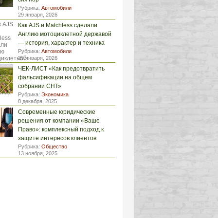
Рубрика:
Автомобили
29 января, 2026
Как AJS и Matchless сделали
Англию мотоциклетной державой
— история, характер и техника
Рубрика:
Автомобили
29 января, 2026
ЧЕК-ЛИСТ «Как предотвратить
фальсификации на общем
собрании СНТ»
Рубрика:
Экономика
8 декабря, 2025
Современные юридические
решения от компании «Ваше
Право»: комплексный подход к
защите интересов клиентов
Рубрика:
Общество
13 ноября, 2025